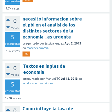
respuestas
9.7k
vistas
necesito informacion sobre
0
el pbi en el analisi de los
votos
distintos sectores de la
5
economia ...es urgente
Ago 2, 2013
preguntado
por
jessica luquez
respuestas
en
macroeconomía
2.3k
vistas
pbi
Textos en ingles de
0
economia
votos
Jul 12, 2013
preguntado
por
Manuel TC
en
5
analisis de inversiones
respuestas
19.9k
vistas
Como influye la tasa de
0