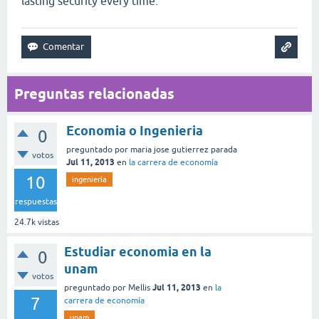
lasting security every time.
Preguntas relacionadas
Economia o Ingenieria
0
preguntado
por
maria jose gutierrez parada
votos
Jul 11, 2013
en
la carrera de economía
10
ingeniería
respuestas
24.7k
vistas
Estudiar economia en la
0
unam
votos
Jul 11, 2013
preguntado
por
Mellis
en
la
7
carrera de economía
unam