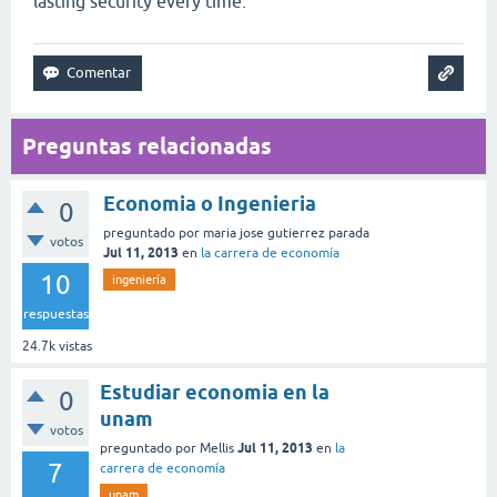
lasting security every time.
Preguntas relacionadas
Economia o Ingenieria
0
preguntado
por
maria jose gutierrez parada
votos
Jul 11, 2013
en
la carrera de economía
10
ingeniería
respuestas
24.7k
vistas
Estudiar economia en la
0
unam
votos
Jul 11, 2013
preguntado
por
Mellis
en
la
7
carrera de economía
unam