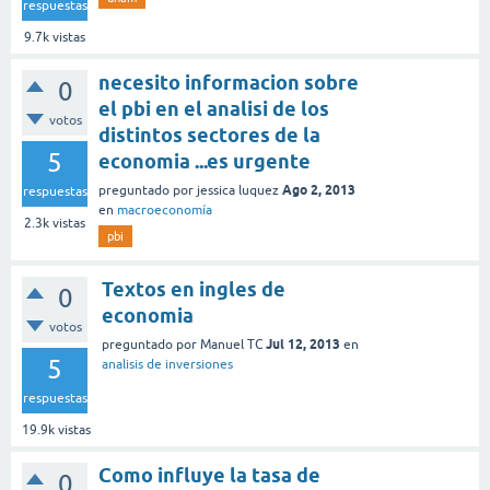
respuestas
9.7k
vistas
necesito informacion sobre
0
el pbi en el analisi de los
votos
distintos sectores de la
5
economia ...es urgente
Ago 2, 2013
preguntado
por
jessica luquez
respuestas
en
macroeconomía
2.3k
vistas
pbi
Textos en ingles de
0
economia
votos
Jul 12, 2013
preguntado
por
Manuel TC
en
5
analisis de inversiones
respuestas
19.9k
vistas
Como influye la tasa de
0