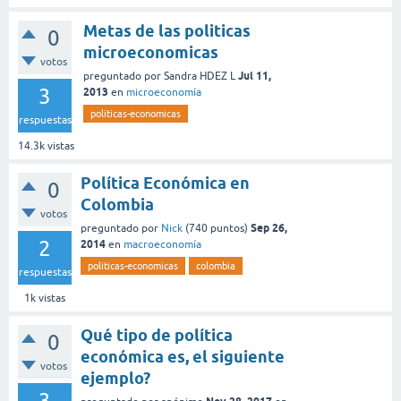
Metas de las politicas
0
microeconomicas
votos
Jul 11,
preguntado
por
Sandra HDEZ L
3
2013
en
microeconomía
politicas-economicas
respuestas
14.3k
vistas
Política Económica en
0
Colombia
votos
Sep 26,
preguntado
por
Nick
(
740
puntos)
2
2014
en
macroeconomía
politicas-economicas
colombia
respuestas
1k
vistas
Qué tipo de política
0
económica es, el siguiente
votos
ejemplo?
3