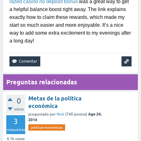
razed casino no deposit bonus
was a great way to get
a helpful balance boost right away. The link explains
exactly how to claim these rewards, which made my
start so much easier and more enjoyable. It’s a nice
way to add some extra excitement to my evenings after
a long day!
Preguntas relacionadas
Metas de la política
0
económica
votos
Ago 24,
preguntado
por
Nick
(
740
puntos)
3
2014
politicas-economicas
respuestas
6.1k
vistas