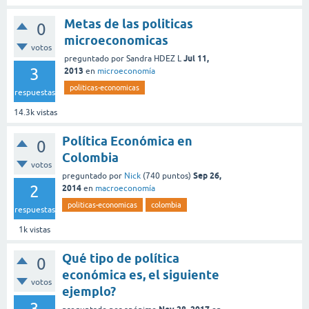
Metas de las politicas
0
microeconomicas
votos
Jul 11,
preguntado
por
Sandra HDEZ L
3
2013
en
microeconomía
politicas-economicas
respuestas
14.3k
vistas
Política Económica en
0
Colombia
votos
Sep 26,
preguntado
por
Nick
(
740
puntos)
2
2014
en
macroeconomía
politicas-economicas
colombia
respuestas
1k
vistas
Qué tipo de política
0
económica es, el siguiente
votos
ejemplo?
3