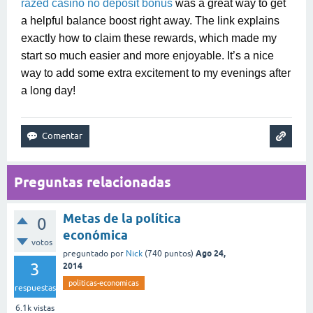
razed casino no deposit bonus
was a great way to get
a helpful balance boost right away. The link explains
exactly how to claim these rewards, which made my
start so much easier and more enjoyable. It’s a nice
way to add some extra excitement to my evenings after
a long day!
Preguntas relacionadas
Metas de la política
0
económica
votos
Ago 24,
preguntado
por
Nick
(
740
puntos)
3
2014
politicas-economicas
respuestas
6.1k
vistas