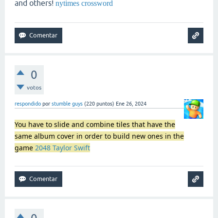
and others!
nytimes crossword
0
votos
respondido
por
stumble guys
(
220
puntos)
Ene 26, 2024
You have to slide and combine tiles that have the
same album cover in order to build new ones in the
game
2048 Taylor Swift