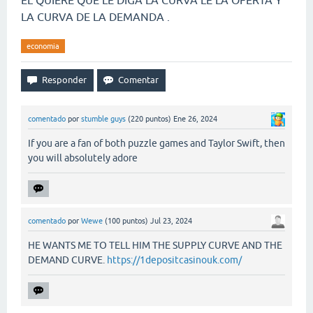
EL QUIERE QUE LE DIGA LA CURVA LE LA OFERTA Y
LA CURVA DE LA DEMANDA .
economia
comentado
por
stumble guys
(
220
puntos)
Ene 26, 2024
If you are a fan of both puzzle games and Taylor Swift, then
you will absolutely adore
comentado
por
Wewe
(
100
puntos)
Jul 23, 2024
HE WANTS ME TO TELL HIM THE SUPPLY CURVE AND THE
DEMAND CURVE.
https://1depositcasinouk.com/