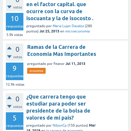
en el factor capital. que
votos
ocurre con la curva de
10
isocuanta y la de isocosto .
preguntado
por
Maria Lujan Davalos
(
280
respuestas
Jul 25, 2013
puntos)
en
microeconomía
5.9k
vistas
Ramas de la Carrera de
0
Economía Mas Importantes
votos
Jul 11, 2013
preguntado
por
Feanor
9
economia
respuestas
12.9k
vistas
¿Que carrera tengo que
0
estudiar para poder ser
votos
presidente de la bolsa de
5
valores de mi pais?
Mar
preguntado
por
NilsonCp
(
150
puntos)
respuestas
18, 2019
en
la carrera de economía