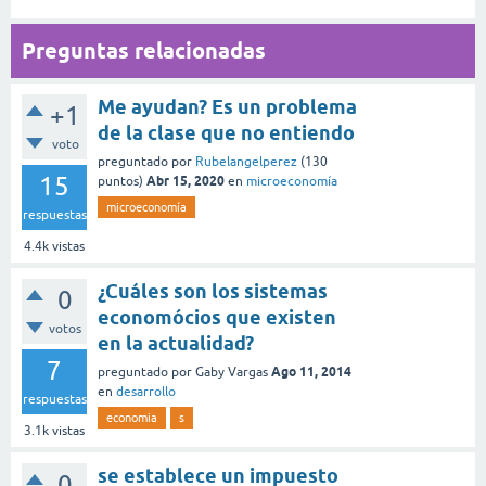
Preguntas relacionadas
Me ayudan? Es un problema
+1
de la clase que no entiendo
voto
preguntado
por
Rubelangelperez
(
130
15
Abr 15, 2020
puntos)
en
microeconomía
microeconomía
respuestas
4.4k
vistas
¿Cuáles son los sistemas
0
economócios que existen
votos
en la actualidad?
7
Ago 11, 2014
preguntado
por
Gaby Vargas
en
desarrollo
respuestas
economia
s
3.1k
vistas
se establece un impuesto
0