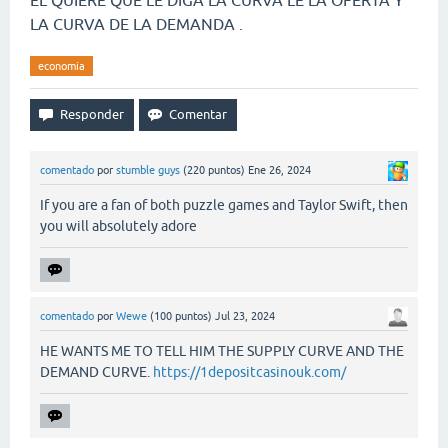
EL QUIERE QUE LE DIGA LA CURVA LE LA OFERTA Y
LA CURVA DE LA DEMANDA .
economia
comentado
por
stumble guys
(
220
puntos)
Ene 26, 2024
If you are a fan of both puzzle games and Taylor Swift, then
you will absolutely adore
comentado
por
Wewe
(
100
puntos)
Jul 23, 2024
HE WANTS ME TO TELL HIM THE SUPPLY CURVE AND THE
DEMAND CURVE.
https://1depositcasinouk.com/