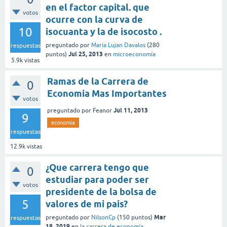
en el factor capital. que
votos
ocurre con la curva de
10
isocuanta y la de isocosto .
preguntado
por
Maria Lujan Davalos
(
280
respuestas
Jul 25, 2013
puntos)
en
microeconomía
5.9k
vistas
Ramas de la Carrera de
0
Economía Mas Importantes
votos
Jul 11, 2013
preguntado
por
Feanor
9
economia
respuestas
12.9k
vistas
¿Que carrera tengo que
0
estudiar para poder ser
votos
presidente de la bolsa de
5
valores de mi pais?
Mar
preguntado
por
NilsonCp
(
150
puntos)
respuestas
18, 2019
en
la carrera de economía