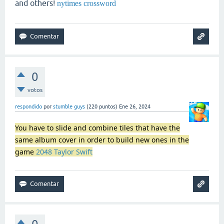
and others!
nytimes crossword
0
votos
respondido
por
stumble guys
(
220
puntos)
Ene 26, 2024
You have to slide and combine tiles that have the
same album cover in order to build new ones in the
game
2048 Taylor Swift