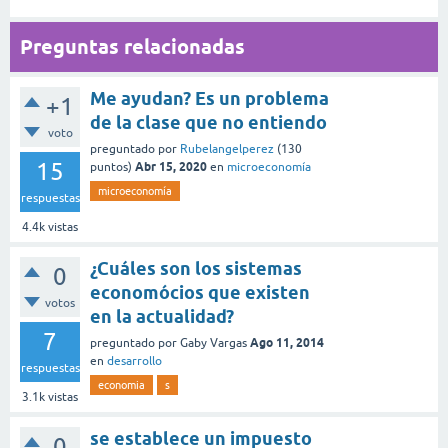
Preguntas relacionadas
Me ayudan? Es un problema
+1
de la clase que no entiendo
voto
preguntado
por
Rubelangelperez
(
130
15
Abr 15, 2020
puntos)
en
microeconomía
microeconomía
respuestas
4.4k
vistas
¿Cuáles son los sistemas
0
economócios que existen
votos
en la actualidad?
7
Ago 11, 2014
preguntado
por
Gaby Vargas
en
desarrollo
respuestas
economia
s
3.1k
vistas
se establece un impuesto
0