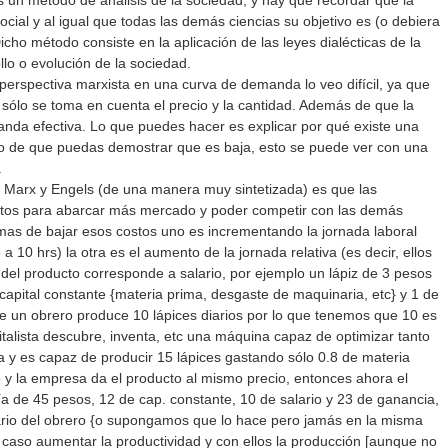
 un método de análisis de la sociedad, y hay que recordar que la
cial y al igual que todas las demás ciencias su objetivo es (o debiera
Dicho método consiste en la aplicación de las leyes dialécticas de la
llo o evolución de la sociedad.
perspectiva marxista en una curva de demanda lo veo difícil, ya que
ólo se toma en cuenta el precio y la cantidad. Además de que la
a efectiva. Lo que puedes hacer es explicar por qué existe una
o de que puedas demostrar que es baja, esto se puede ver con una
.
n Marx y Engels (de una manera muy sintetizada) es que las
tos para abarcar más mercado y poder competir con las demás
mas de bajar esos costos uno es incrementando la jornada laboral
a 10 hrs) la otra es el aumento de la jornada relativa (es decir, ellos
del producto corresponde a salario, por ejemplo un lápiz de 3 pesos
 capital constante {materia prima, desgaste de maquinaria, etc} y 1 de
un obrero produce 10 lápices diarios por lo que tenemos que 10 es
pitalista descubre, inventa, etc una máquina capaz de optimizar tanto
 y es capaz de producir 15 lápices gastando sólo 0.8 de materia
 y la empresa da el producto al mismo precio, entonces ahora el
a de 45 pesos, 12 de cap. constante, 10 de salario y 23 de ganancia,
rio del obrero {o supongamos que lo hace pero jamás en la misma
 caso aumentar la productividad y con ellos la producción [aunque no