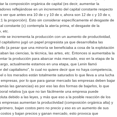
ar la composición orgánica de capital (es decir, aumentar la
jadores reflejándose en un incremento del capital constante respecto
os ver que antes era 10 de c y 10 de v, ahora son 12 de c y 10 de v,
:1 la proporción). Esto sin considerar específicamente el desgaste de
al constante (c) contempla la atería prima, el desgaste de la
, etc.
te se incrementa la producción con un aumento de productividad,
l capitalismo jugó un papel progresista ya que desarrollaba las
ello (a pesar que una minoría se beneficiaba a cosa de la explotación
aban las ciencias, la técnica, las artes, etc. Entonces si aumentaba la
ntar la producción para abarcar más mercado, eso en la etapa de la
bargo, actualmente estamos en una etapa, que Lenin llamó
or del capitalismo", lo cual no quiere decir que no haya competencia,
a el o los merados están totalmente saturados lo que lleva a una lucha
s empresas, por lo que para ganar mercado las empresas deben bajar
(jamás las ganancias) es por eso las dos formas de bajarlos, lo que
boral relativa (ya que no tan fácilmente una empresa puede
uta debido a las leyes, y más que eso a la posible reacción de los
as empresas aumentan la productividad (composición orgánica alta) y
 primero, bajan costos pero no precio y eso es un aumento de sus
costos y bajan precios y ganan mercado, esto provoca que