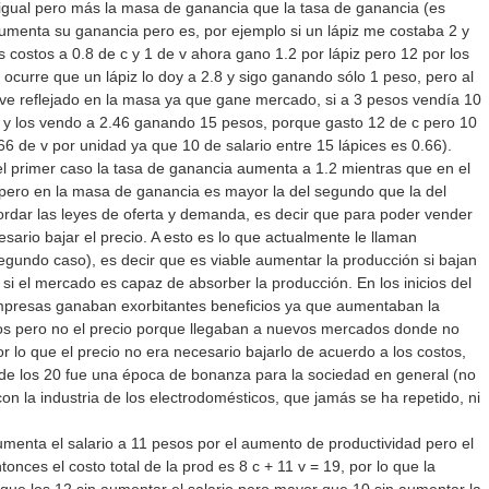
gual pero más la masa de ganancia que la tasa de ganancia (es
aumenta su ganancia pero es, por ejemplo si un lápiz me costaba 2 y
s costos a 0.8 de c y 1 de v ahora gano 1.2 por lápiz pero 12 por los
 ocurre que un lápiz lo doy a 2.8 y sigo ganando sólo 1 peso, pero al
e reflejado en la masa ya que gane mercado, si a 3 pesos vendía 10
 y los vendo a 2.46 ganando 15 pesos, porque gasto 12 de c pero 10
.66 de v por unidad ya que 10 de salario entre 15 lápices es 0.66).
 primer caso la tasa de ganancia aumenta a 1.2 mientras que en el
 pero en la masa de ganancia es mayor la del segundo que la del
ordar las leyes de oferta y demanda, es decir que para poder vender
esario bajar el precio. A esto es lo que actualmente le llaman
egundo caso), es decir que es viable aumentar la producción si bajan
 si el mercado es capaz de absorber la producción. En los inicios del
mpresas ganaban exorbitantes beneficios ya que aumentaban la
os pero no el precio porque llegaban a nuevos mercados donde no
r lo que el precio no era necesario bajarlo de acuerdo a los costos,
de los 20 fue una época de bonanza para la sociedad en general (no
 con la industria de los electrodomésticos, que jamás se ha repetido, ni
nta el salario a 11 pesos por el aumento de productividad pero el
tonces el costo total de la prod es 8 c + 11 v = 19, por lo que la