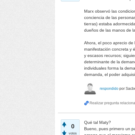
Marx observó las condicion
conciencia de las persona
tierras) estaba adormecida
dueños de las manos de la
Ahora, el poco aprecio de 
manifestación concreta y és
y escasos recursos; sigui
determinante de la demand
individuales forma la de
demanda, el poder adquisiti
respondido
por
Sacbe
Qué tal Maty?
0
Bueno, pues primero un par
votos