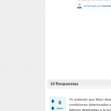
comentado
por
maxwin
10
Respuestas
Yo entiendo que Marx dese
0
condiciones deterioradas e
votos
labores destinadas a la pr