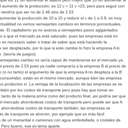
que los 12 sin aumentar el salario pero mayor que 10 sin aumentar la
l aumento de la producción, es 12 c + 11 v =23, pero para seguir con
o tendría que ser no de 2.46 sino de 2.53.
aumentar la producción de 10 a 15 y reducir el c de 1 a 0.8, es muy
ctualidad no vemos semejantes cambios en términos porcentuales,
e. El capitalismo ya no avanza a semejantes pasos agigantados
do a que el mercado ya está saturado, pues las empresas está en
e es necesario saber o tratar de saber que está haciendo la
 ser desplazado, por lo que si este cambio lo hizo la empresa A lo
. (teoría de juegos).
ra semejantes cambio no sería capaz de mantenerse en el mercado ya
al precio de 2.53 pues ya nadie compraría a la empresa B al precio de
do (o no tanto) el argumento de que la empresa A no desplaza a la B
l consumidor, están en el mismo mercado, aunque bien las empresa
us productos sí. La ventaja de la localización de las empresas se ve
ambién por los costos de transporte pero pues hay que tomar en
 tanto de la materia prima como del producto final, así podría ser que
el mercado ahorrándose costos de transporte pero puede ser que A
, ahorrándose costos de transporte también; las empresas se
o de transporte se ahorren, por ejemplo que es más fácil:
a de un manantial o camiones con agua embotellada, o costales de
. Pero bueno, ese es tema aparte.