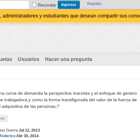
Registro
Recordar
administradores y estudiantes que desean compartir sus conocim
uetas
Usuarios
Hacer una pregunta
a curva de demanda la perspectiva marxista y el enfoque de genero
se trabajadora,y como la forma transfigurada del valor de la fuerza de
d adquisitiva de las personas,?
cas
ias Guerra
Jul 12, 2013
Federico
Abr 30, 2014