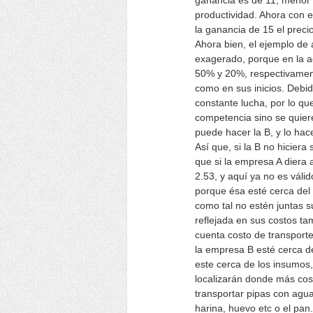
ganancia es de 11, menor 
productividad. Ahora con e
la ganancia de 15 el preci
Ahora bien, el ejemplo de 
exagerado, porque en la a
50% y 20%, respectivament
como en sus inicios. Debi
constante lucha, por lo qu
competencia sino se quiere
puede hacer la B, y lo hace
Así que, si la B no hicie
que si la empresa A diera 
2.53, y aquí ya no es váli
porque ésa esté cerca de
como tal no estén juntas s
reflejada en sus costos t
cuenta costo de transporte
la empresa B esté cerca d
este cerca de los insumos
localizarán donde más cost
transportar pipas con agu
harina, huevo etc o el pan