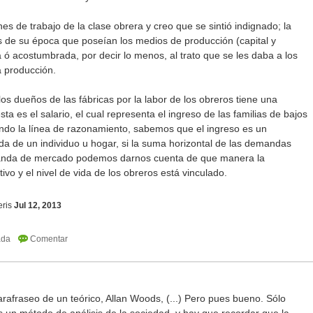
es de trabajo de la clase obrera y creo que se sintió indignado; la
s de su época que poseían los medios de producción (capital y
 ó acostumbrada, por decir lo menos, al trato que se les daba a los
 producción.
los dueños de las fábricas por la labor de los obreros tiene una
ta es el salario, el cual representa el ingreso de las familias de bajos
endo la línea de razonamiento, sabemos que el ingreso es un
a de un individuo u hogar, si la suma horizontal de las demandas
manda de mercado podemos darnos cuenta de que manera la
vo y el nivel de vida de los obreros está vinculado.
ris
Jul 12, 2013
afraseo de un teórico, Allan Woods, (...) Pero pues bueno. Sólo