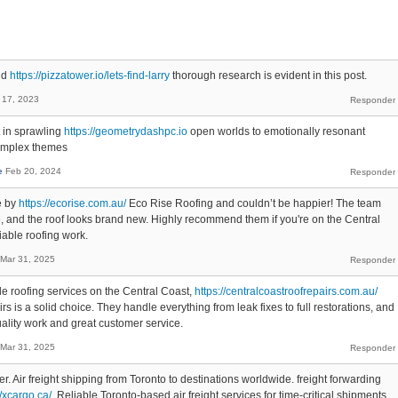
and
https://pizzatower.io/lets-find-larry
thorough research is evident in this post.
 17, 2023
 in sprawling
https://geometrydashpc.io
open worlds to emotionally resonant
complex themes
e
Feb 20, 2024
e by
https://ecorise.com.au/
Eco Rise Roofing and couldn’t be happier! The team
e, and the roof looks brand new. Highly recommend them if you're on the Central
iable roofing work.
Mar 31, 2025
able roofing services on the Central Coast,
https://centralcoastroofrepairs.com.au/
s is a solid choice. They handle everything from leak fixes to full restorations, and
uality work and great customer service.
Mar 31, 2025
r. Air freight shipping from Toronto to destinations worldwide. freight forwarding
//xcargo.ca/
Reliable Toronto-based air freight services for time-critical shipments.