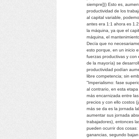
siempre]}) Esto es, aument
productividad de los traba
al capital variable, podem
antes era 1:1 ahora es 1.2
la máquina, ya que el capit
máquina, el mantenimiento
Decía que no necesariamen
esto porque, en un inicio e
fuerzas productivas y con 
de la mayoría) se desarroll
productividad podían aume
libre competencia; sin em
"Imperialismo: fase superi
al contrario, en esta etap
más encarnizada entre la
precios y con ello costos 
más se da es la jornada la
aumentar sus jornada absol
trabajadores), entonces l
pueden ocurrir dos cosas:
ganancias, segundo bajan 