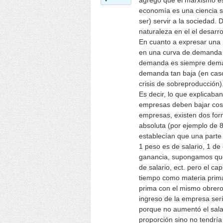
agrego que el marxismo es
economía es una ciencia so
ser) servir a la sociedad. 
naturaleza en el el desarro
En cuanto a expresar una 
en una curva de demanda s
demanda es siempre demand
demanda tan baja (en cas
crisis de sobreproducción)
Es decir, lo que explicaba
empresas deben bajar cos
empresas, existen dos for
absoluta (por ejemplo de 8 
establecían que una parte 
1 peso es de salario, 1 de
ganancia, supongamos que 
de salario, ect. pero el ca
tiempo como materia prima
prima con el mismo obrero
ingreso de la empresa serí
porque no aumentó el sala
proporción sino no tendría