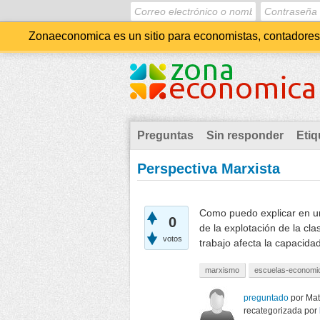
Zonaeconomica es un sitio para economistas, contadores, 
Preguntas
Sin responder
Etiq
Perspectiva Marxista
Como puedo explicar en un
0
de la explotación de la cla
votos
trabajo afecta la capacida
marxismo
escuelas-economi
preguntado
por
Mat
recategorizada
por