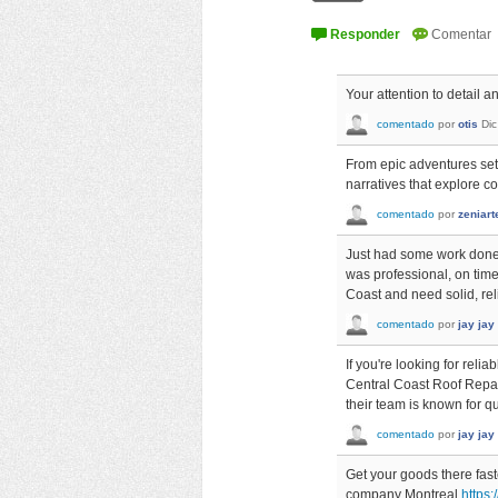
Your attention to detail 
comentado
por
otis
Dic
From epic adventures set
narratives that explore 
comentado
por
zeniart
Just had some work don
was professional, on tim
Coast and need solid, rel
comentado
por
jay jay
If you're looking for reli
Central Coast Roof Repair
their team is known for q
comentado
por
jay jay
Get your goods there faste
company Montreal
https: