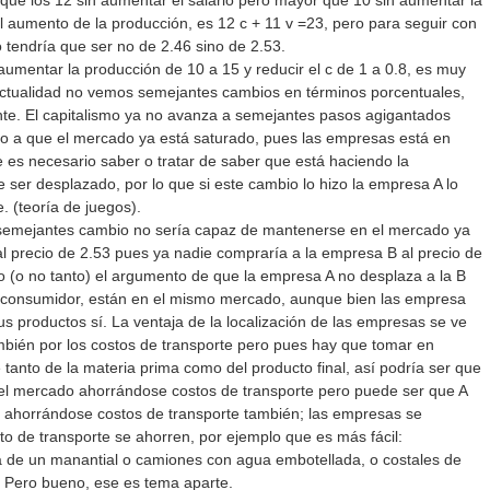
que los 12 sin aumentar el salario pero mayor que 10 sin aumentar la
l aumento de la producción, es 12 c + 11 v =23, pero para seguir con
o tendría que ser no de 2.46 sino de 2.53.
aumentar la producción de 10 a 15 y reducir el c de 1 a 0.8, es muy
ctualidad no vemos semejantes cambios en términos porcentuales,
e. El capitalismo ya no avanza a semejantes pasos agigantados
do a que el mercado ya está saturado, pues las empresas está en
e es necesario saber o tratar de saber que está haciendo la
 ser desplazado, por lo que si este cambio lo hizo la empresa A lo
. (teoría de juegos).
ra semejantes cambio no sería capaz de mantenerse en el mercado ya
al precio de 2.53 pues ya nadie compraría a la empresa B al precio de
do (o no tanto) el argumento de que la empresa A no desplaza a la B
l consumidor, están en el mismo mercado, aunque bien las empresa
us productos sí. La ventaja de la localización de las empresas se ve
ambién por los costos de transporte pero pues hay que tomar en
 tanto de la materia prima como del producto final, así podría ser que
el mercado ahorrándose costos de transporte pero puede ser que A
, ahorrándose costos de transporte también; las empresas se
o de transporte se ahorren, por ejemplo que es más fácil:
a de un manantial o camiones con agua embotellada, o costales de
. Pero bueno, ese es tema aparte.