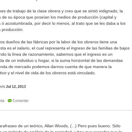
es de trabajo de la clase obrera y creo que se sintió indignado; la
s de su época que poseían los medios de producción (capital y
 ó acostumbrada, por decir lo menos, al trato que se les daba a los
 producción.
los dueños de las fábricas por la labor de los obreros tiene una
ta es el salario, el cual representa el ingreso de las familias de bajos
endo la línea de razonamiento, sabemos que el ingreso es un
a de un individuo u hogar, si la suma horizontal de las demandas
manda de mercado podemos darnos cuenta de que manera la
vo y el nivel de vida de los obreros está vinculado.
ris
Jul 12, 2013
afraseo de un teórico, Allan Woods, (...) Pero pues bueno. Sólo