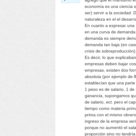
agrego que el marxismo es
economía es una ciencia so
ser) servir a la sociedad. 
naturaleza en el el desarro
En cuanto a expresar una 
en una curva de demanda s
demanda es siempre demand
demanda tan baja (en cas
crisis de sobreproducción)
Es decir, lo que explicaba
empresas deben bajar cos
empresas, existen dos for
absoluta (por ejemplo de 8 
establecían que una parte 
1 peso es de salario, 1 de
ganancia, supongamos que 
de salario, ect. pero el ca
tiempo como materia prima
prima con el mismo obrero
ingreso de la empresa serí
porque no aumentó el sala
proporción sino no tendría