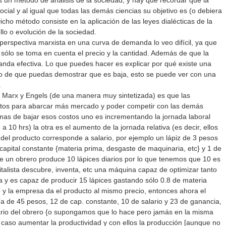
 un método de análisis de la sociedad, y hay que recordar que la
cial y al igual que todas las demás ciencias su objetivo es (o debiera
Dicho método consiste en la aplicación de las leyes dialécticas de la
llo o evolución de la sociedad.
perspectiva marxista en una curva de demanda lo veo difícil, ya que
ólo se toma en cuenta el precio y la cantidad. Además de que la
a efectiva. Lo que puedes hacer es explicar por qué existe una
o de que puedas demostrar que es baja, esto se puede ver con una
.
n Marx y Engels (de una manera muy sintetizada) es que las
tos para abarcar más mercado y poder competir con las demás
mas de bajar esos costos uno es incrementando la jornada laboral
a 10 hrs) la otra es el aumento de la jornada relativa (es decir, ellos
del producto corresponde a salario, por ejemplo un lápiz de 3 pesos
 capital constante {materia prima, desgaste de maquinaria, etc} y 1 de
un obrero produce 10 lápices diarios por lo que tenemos que 10 es
pitalista descubre, inventa, etc una máquina capaz de optimizar tanto
 y es capaz de producir 15 lápices gastando sólo 0.8 de materia
 y la empresa da el producto al mismo precio, entonces ahora el
a de 45 pesos, 12 de cap. constante, 10 de salario y 23 de ganancia,
rio del obrero {o supongamos que lo hace pero jamás en la misma
 caso aumentar la productividad y con ellos la producción [aunque no