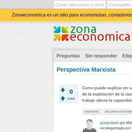
Zonaeconomica es un sitio para economistas, contadores, 
Preguntas
Sin responder
Etiq
Perspectiva Marxista
Como puedo explicar en un
0
de la explotación de la cla
votos
trabajo afecta la capacida
marxismo
escuelas-economi
preguntado
por
Mat
recategorizada
por