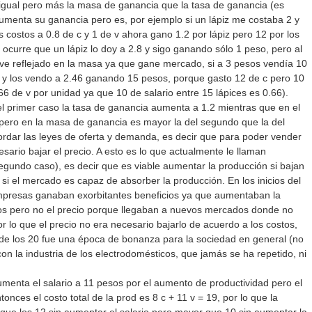
gual pero más la masa de ganancia que la tasa de ganancia (es
aumenta su ganancia pero es, por ejemplo si un lápiz me costaba 2 y
s costos a 0.8 de c y 1 de v ahora gano 1.2 por lápiz pero 12 por los
 ocurre que un lápiz lo doy a 2.8 y sigo ganando sólo 1 peso, pero al
e reflejado en la masa ya que gane mercado, si a 3 pesos vendía 10
 y los vendo a 2.46 ganando 15 pesos, porque gasto 12 de c pero 10
.66 de v por unidad ya que 10 de salario entre 15 lápices es 0.66).
 primer caso la tasa de ganancia aumenta a 1.2 mientras que en el
 pero en la masa de ganancia es mayor la del segundo que la del
ordar las leyes de oferta y demanda, es decir que para poder vender
esario bajar el precio. A esto es lo que actualmente le llaman
egundo caso), es decir que es viable aumentar la producción si bajan
 si el mercado es capaz de absorber la producción. En los inicios del
mpresas ganaban exorbitantes beneficios ya que aumentaban la
os pero no el precio porque llegaban a nuevos mercados donde no
r lo que el precio no era necesario bajarlo de acuerdo a los costos,
de los 20 fue una época de bonanza para la sociedad en general (no
 con la industria de los electrodomésticos, que jamás se ha repetido, ni
nta el salario a 11 pesos por el aumento de productividad pero el
tonces el costo total de la prod es 8 c + 11 v = 19, por lo que la