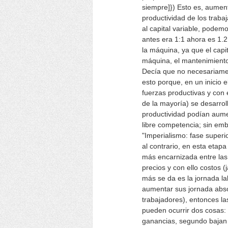
siempre]}) Esto es, aument
productividad de los traba
al capital variable, podem
antes era 1:1 ahora es 1.2
la máquina, ya que el capit
máquina, el mantenimiento
Decía que no necesariamen
esto porque, en un inicio e
fuerzas productivas y con 
de la mayoría) se desarroll
productividad podían aume
libre competencia; sin em
"Imperialismo: fase superi
al contrario, en esta etap
más encarnizada entre la
precios y con ello costos 
más se da es la jornada la
aumentar sus jornada absol
trabajadores), entonces l
pueden ocurrir dos cosas:
ganancias, segundo bajan 