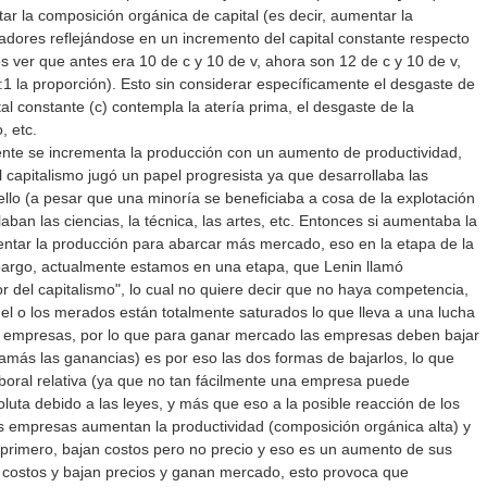
ar la composición orgánica de capital (es decir, aumentar la
jadores reflejándose en un incremento del capital constante respecto
os ver que antes era 10 de c y 10 de v, ahora son 12 de c y 10 de v,
:1 la proporción). Esto sin considerar específicamente el desgaste de
al constante (c) contempla la atería prima, el desgaste de la
, etc.
te se incrementa la producción con un aumento de productividad,
l capitalismo jugó un papel progresista ya que desarrollaba las
ello (a pesar que una minoría se beneficiaba a cosa de la explotación
aban las ciencias, la técnica, las artes, etc. Entonces si aumentaba la
ntar la producción para abarcar más mercado, eso en la etapa de la
bargo, actualmente estamos en una etapa, que Lenin llamó
or del capitalismo", lo cual no quiere decir que no haya competencia,
a el o los merados están totalmente saturados lo que lleva a una lucha
s empresas, por lo que para ganar mercado las empresas deben bajar
(jamás las ganancias) es por eso las dos formas de bajarlos, lo que
boral relativa (ya que no tan fácilmente una empresa puede
uta debido a las leyes, y más que eso a la posible reacción de los
as empresas aumentan la productividad (composición orgánica alta) y
 primero, bajan costos pero no precio y eso es un aumento de sus
costos y bajan precios y ganan mercado, esto provoca que