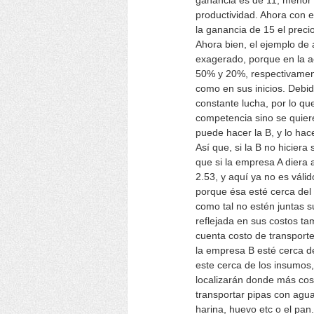
ganancia es de 11, menor 
productividad. Ahora con e
la ganancia de 15 el preci
Ahora bien, el ejemplo de 
exagerado, porque en la a
50% y 20%, respectivament
como en sus inicios. Debi
constante lucha, por lo qu
competencia sino se quiere
puede hacer la B, y lo hace
Así que, si la B no hicie
que si la empresa A diera 
2.53, y aquí ya no es váli
porque ésa esté cerca de
como tal no estén juntas s
reflejada en sus costos t
cuenta costo de transporte
la empresa B esté cerca d
este cerca de los insumos
localizarán donde más cost
transportar pipas con agu
harina, huevo etc o el pan