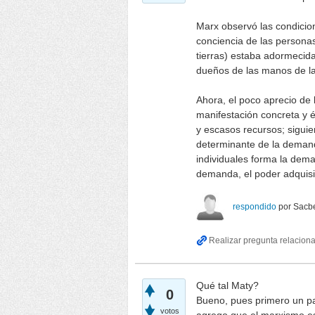
Marx observó las condicion
conciencia de las persona
tierras) estaba adormecida
dueños de las manos de la
Ahora, el poco aprecio de 
manifestación concreta y és
y escasos recursos; sigui
determinante de la demand
individuales forma la de
demanda, el poder adquisiti
respondido
por
Sacbe
Qué tal Maty?
0
Bueno, pues primero un par
votos