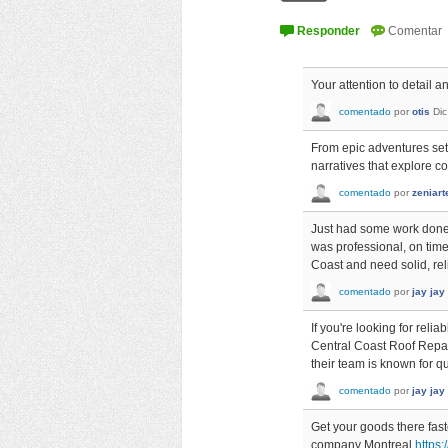
Your attention to detail 
comentado
por
otis
Dic
From epic adventures set
narratives that explore 
comentado
por
zeniart
Just had some work don
was professional, on tim
Coast and need solid, rel
comentado
por
jay jay
If you're looking for reli
Central Coast Roof Repair
their team is known for q
comentado
por
jay jay
Get your goods there faste
company Montreal
https: