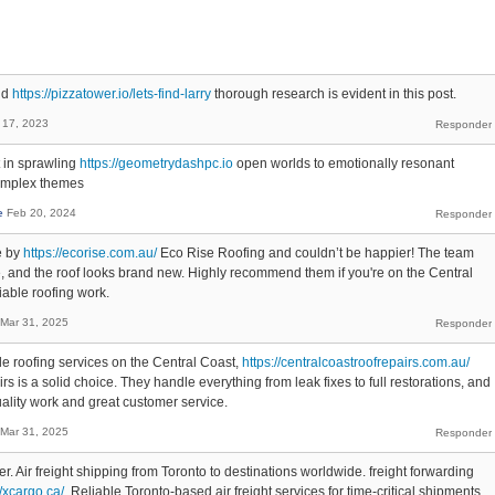
and
https://pizzatower.io/lets-find-larry
thorough research is evident in this post.
 17, 2023
 in sprawling
https://geometrydashpc.io
open worlds to emotionally resonant
complex themes
e
Feb 20, 2024
e by
https://ecorise.com.au/
Eco Rise Roofing and couldn’t be happier! The team
e, and the roof looks brand new. Highly recommend them if you're on the Central
iable roofing work.
Mar 31, 2025
able roofing services on the Central Coast,
https://centralcoastroofrepairs.com.au/
s is a solid choice. They handle everything from leak fixes to full restorations, and
uality work and great customer service.
Mar 31, 2025
r. Air freight shipping from Toronto to destinations worldwide. freight forwarding
//xcargo.ca/
Reliable Toronto-based air freight services for time-critical shipments.