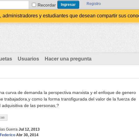
Registro
Recordar
administradores y estudiantes que desean compartir sus conocim
uetas
Usuarios
Hacer una pregunta
a curva de demanda la perspectiva marxista y el enfoque de genero
se trabajadora,y como la forma transfigurada del valor de la fuerza de
d adquisitiva de las personas,?
cas
ias Guerra
Jul 12, 2013
Federico
Abr 30, 2014