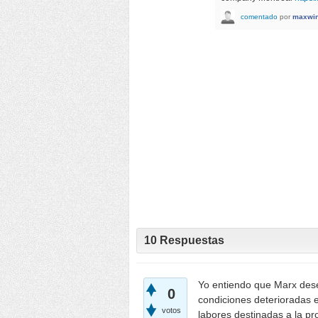
comentado
por
maxwin
10
Respuestas
Yo entiendo que Marx dese
0
condiciones deterioradas e
votos
labores destinadas a la pr