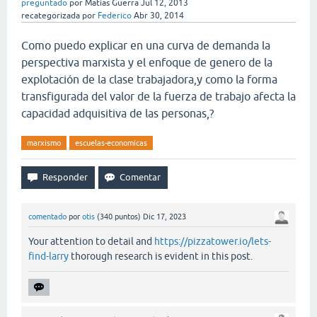
preguntado
por
Matias Guerra
Jul 12, 2013
recategorizada
por
Federico
Abr 30, 2014
Como puedo explicar en una curva de demanda la
perspectiva marxista y el enfoque de genero de la
explotación de la clase trabajadora,y como la forma
transfigurada del valor de la fuerza de trabajo afecta la
capacidad adquisitiva de las personas,?
marxismo
escuelas-economicas
comentado
por
otis
(
340
puntos)
Dic 17, 2023
Your attention to detail and
https://pizzatower.io/lets-
find-larry
thorough research is evident in this post.