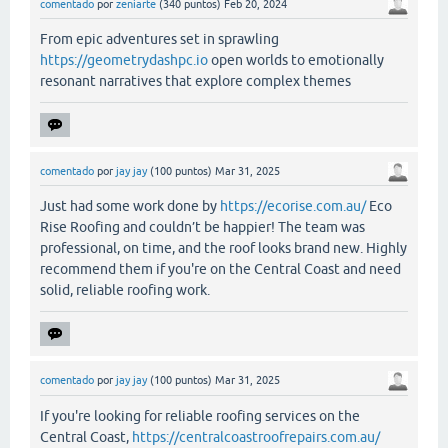
comentado
por
zeniarte
(
340
puntos)
Feb 20, 2024
From epic adventures set in sprawling
https://geometrydashpc.io
open worlds to emotionally
resonant narratives that explore complex themes
comentado
por
jay jay
(
100
puntos)
Mar 31, 2025
Just had some work done by
https://ecorise.com.au/
Eco
Rise Roofing and couldn’t be happier! The team was
professional, on time, and the roof looks brand new. Highly
recommend them if you're on the Central Coast and need
solid, reliable roofing work.
comentado
por
jay jay
(
100
puntos)
Mar 31, 2025
If you're looking for reliable roofing services on the
Central Coast,
https://centralcoastroofrepairs.com.au/