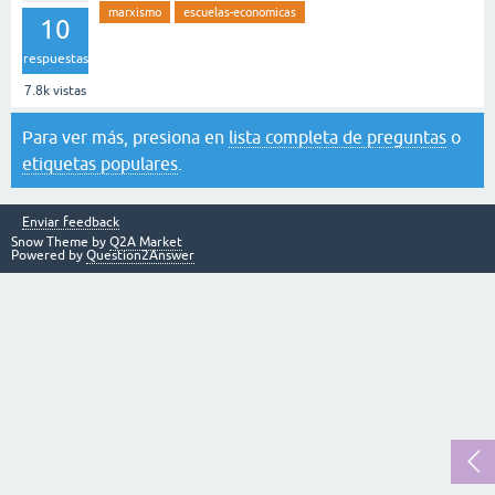
marxismo
escuelas-economicas
10
respuestas
7.8k
vistas
Para ver más, presiona en
lista completa de preguntas
o
etiquetas populares
.
Enviar feedback
Snow Theme by
Q2A Market
Powered by
Question2Answer