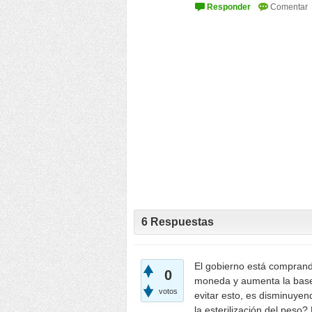
6
Respuestas
El gobierno está comprando
0
moneda y aumenta la base 
votos
evitar esto, es disminuyen
la esterilización del peso