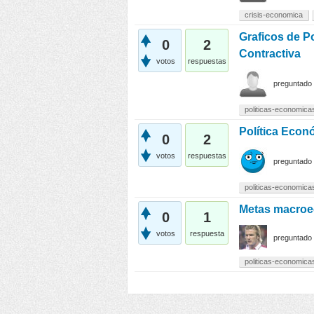
crisis-economica
Graficos de Po
0
2
Contractiva
votos
respuestas
preguntado
politicas-economica
Política Econ
0
2
votos
respuestas
preguntado
politicas-economica
Metas macroe
0
1
votos
respuesta
preguntado
politicas-economica