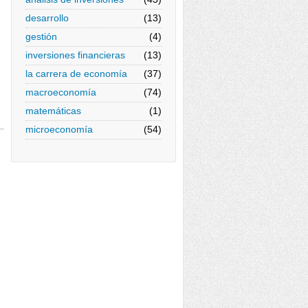
desarrollo
(13)
gestión
(4)
inversiones financieras
(13)
la carrera de economía
(37)
macroeconomía
(74)
matemáticas
(1)
microeconomía
(54)