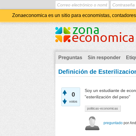
Zonaeconomica es un sitio para economistas, contadores, 
Preguntas
Sin responder
Etiq
Definición de Esterilizaci
Soy un estudiante de econ
0
"esterilización del peso"
votos
politicas-economicas
preguntado
por
And