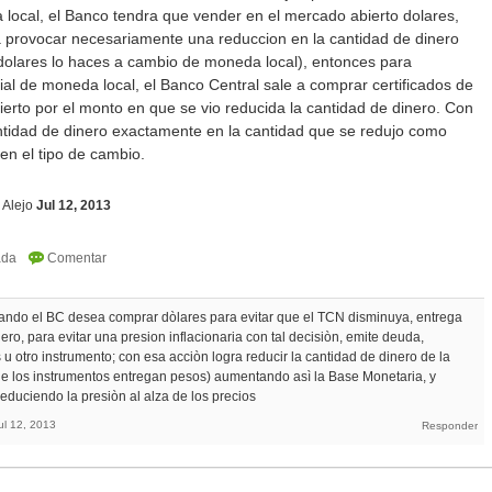
 local, el Banco tendra que vender en el mercado abierto dolares,
a provocar necesariamente una reduccion en la cantidad de dinero
 dolares lo haces a cambio de moneda local), entonces para
cial de moneda local, el Banco Central sale a comprar certificados de
erto por el monto en que se vio reducida la cantidad de dinero. Con
antidad de dinero exactamente en la cantidad que se redujo como
en el tipo de cambio.
 Alejo
Jul 12, 2013
uando el BC desea comprar dòlares para evitar que el TCN disminuya, entrega
ro, para evitar una presion inflacionaria con tal decisiòn, emite deuda,
 otro instrumento; con esa acciòn logra reducir la cantidad de dinero de la
e los instrumentos entregan pesos) aumentando asì la Base Monetaria, y
reduciendo la presiòn al alza de los precios
ul 12, 2013