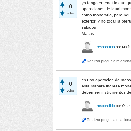
yo tengo entendido que que
0
operaciones de igual magni
votos
como monetario, para neutr
exterior, y no tocar la ofer
saludos
Matias
respondido
por
Matía
es una operacion de merca
0
esta manera ingrese moned
votos
deben ser instrumentos de
respondido
por
Orlan