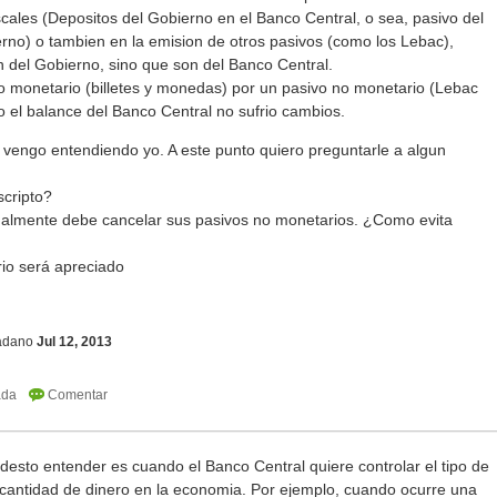
iscales (Depositos del Gobierno en el Banco Central, o sea, pasivo del
rno) o tambien en la emision de otros pasivos (como los Lebac),
n del Gobierno, sino que son del Banco Central.
vo monetario (billetes y monedas) por un pasivo no monetario (Lebac
do el balance del Banco Central no sufrio cambios.
 vengo entendiendo yo. A este punto quiero preguntarle a algun
scripto?
ualmente debe cancelar sus pasivos no monetarios. ¿Como evita
rio será apreciado
adano
Jul 12, 2013
desto entender es cuando el Banco Central quiere controlar el tipo de
a cantidad de dinero en la economia. Por ejemplo, cuando ocurre una