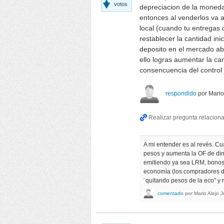
votos
depreciacion de la moneda
entonces al venderlos va 
local (cuando tu entregas
restablecer la cantidad ini
deposito en el mercado abi
ello logras aumentar la c
consencuencia del control 
respondido
por
Mario
A mi entender es al revès. C
pesos y aumenta la OF de dine
emitiendo ya sea LRM, bonos u
economìa (los compradores d
¨quitando pesos de la eco" y 
comentado
por
Mario Alejo
J