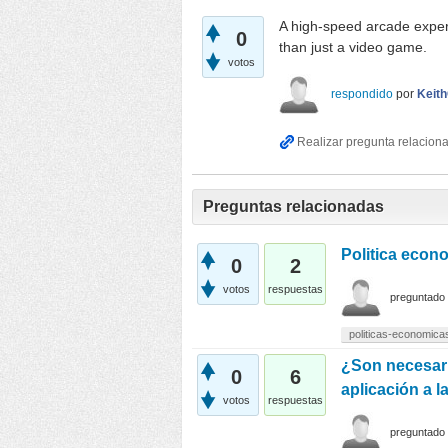
A high-speed arcade expe
0
than just a video game.
votos
respondido
por
Keit
Preguntas relacionadas
Politica econ
0
2
votos
respuestas
preguntado
politicas-economica
¿Son necesari
0
6
aplicación a l
votos
respuestas
preguntado