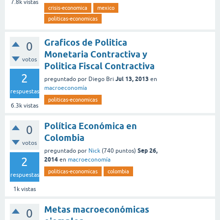
7.8k
vistas
crisis-economica
mexico
politicas-economicas
Graficos de Politica
0
Monetaria Contractiva y
votos
Politica Fiscal Contractiva
2
Jul 13, 2013
preguntado
por
Diego Bri
en
macroeconomía
respuestas
politicas-economicas
6.3k
vistas
Política Económica en
0
Colombia
votos
Sep 26,
preguntado
por
Nick
(
740
puntos)
2
2014
en
macroeconomía
politicas-economicas
colombia
respuestas
1k
vistas
Metas macroeconómicas
0