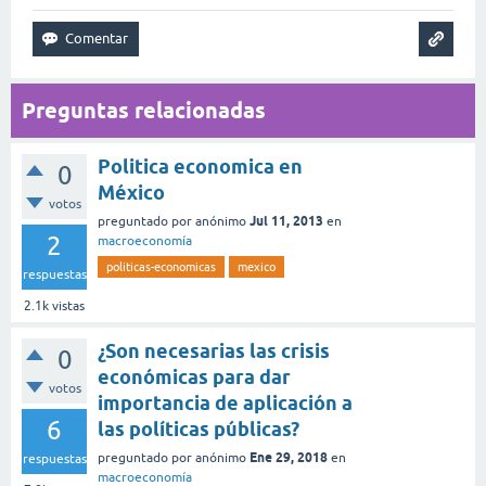
Preguntas relacionadas
Politica economica en
0
México
votos
Jul 11, 2013
preguntado
por
anónimo
en
2
macroeconomía
politicas-economicas
mexico
respuestas
2.1k
vistas
¿Son necesarias las crisis
0
económicas para dar
votos
importancia de aplicación a
6
las políticas públicas?
Ene 29, 2018
preguntado
por
anónimo
en
respuestas
macroeconomía