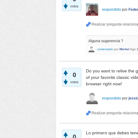
votos
respondido
por
Fede
Alguna sugerencia ?
comentado
por
Michel
Ago 
Do you want to relive the 
0
of your favorite classic vi
votos
browser right now!
respondido
por
jessi
Lo primero que debes tene
0