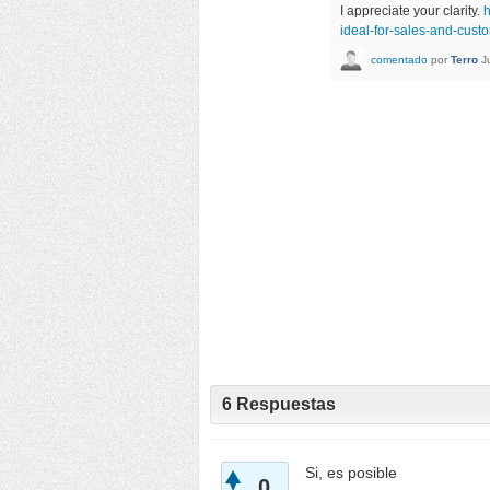
I appreciate your clarity.
h
ideal-for-sales-and-cus
comentado
por
Terro
J
6
Respuestas
Si, es posible
0