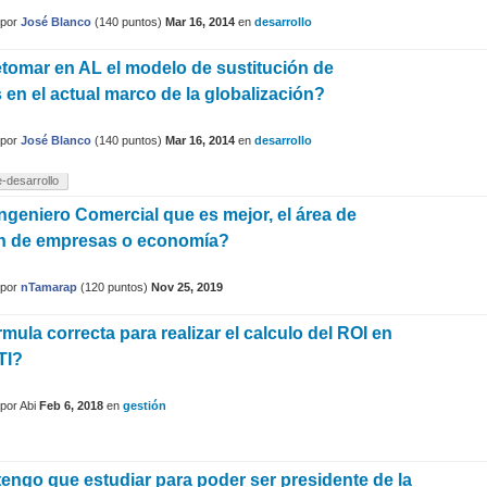
por
José Blanco
(
140
puntos)
Mar 16, 2014
en
desarrollo
etomar en AL el modelo de sustitución de
 en el actual marco de la globalización?
por
José Blanco
(
140
puntos)
Mar 16, 2014
en
desarrollo
-desarrollo
Ingeniero Comercial que es mejor, el área de
ón de empresas o economía?
por
nTamarap
(
120
puntos)
Nov 25, 2019
rmula correcta para realizar el calculo del ROI en
TI?
por
Abi
Feb 6, 2018
en
gestión
tengo que estudiar para poder ser presidente de la