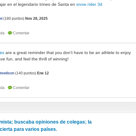
iajar en el legendario trineo de Santa en
snow rider 3d
wi
(
180
puntos)
Nov 28, 2025
es
are a great reminder that you don’t have to be an athlete to enjoy
e fun, and feel the thrill of winning!
tewilson
(
140
puntos)
Ene 12
ista; buscaba opiniones de colegas; la
cierta para varios países.