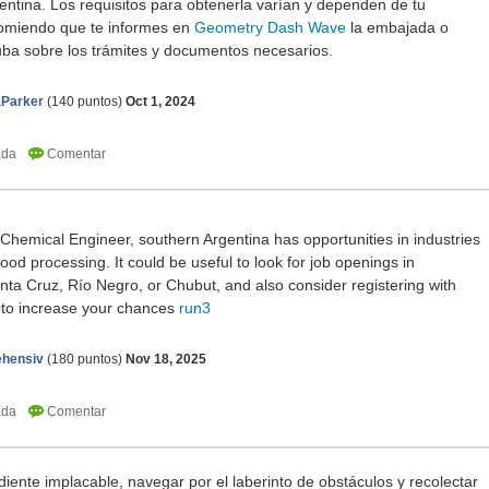
gentina. Los requisitos para obtenerla varían y dependen de tu
ecomiendo que te informes en
Geometry Dash Wave
la embajada o
ba sobre los trámites y documentos necesarios.
aParker
(
140
puntos)
Oct 1, 2024
Chemical Engineer, southern Argentina has opportunities in industries
food processing. It could be useful to look for job openings in
ta Cruz, Río Negro, or Chubut, and also consider registering with
s to increase your chances
run3
ehensiv
(
180
puntos)
Nov 18, 2025
iente implacable, navegar por el laberinto de obstáculos y recolectar