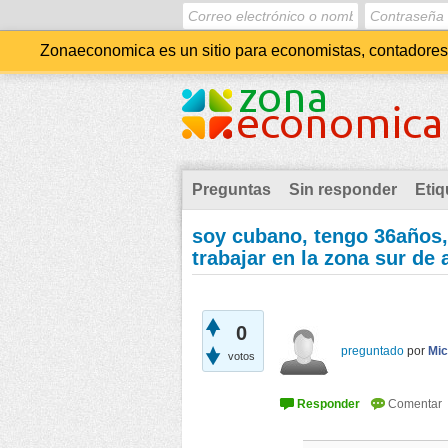
Zonaeconomica es un sitio para economistas, contadores, 
Preguntas
Sin responder
Etiq
soy cubano, tengo 36años,
trabajar en la zona sur de 
0
preguntado
por
Mic
votos