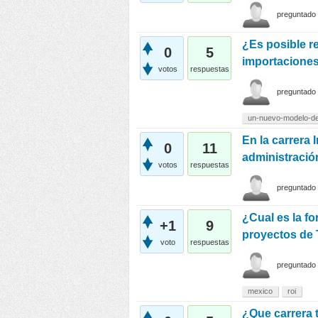
preguntado
¿Es posible r
0
5
importaciones
votos
respuestas
preguntado
un-nuevo-modelo-de
En la carrera 
0
11
administraci
votos
respuestas
preguntado
¿Cual es la fo
+1
9
proyectos de 
voto
respuestas
preguntado
mexico
roi
¿Que carrera 