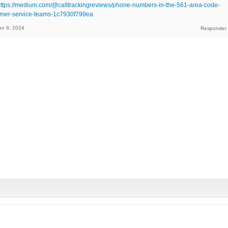
ttps://medium.com/@calltrackingreviews/phone-numbers-in-the-561-area-code-
tomer-service-teams-1c7930f799ea
un 9, 2024