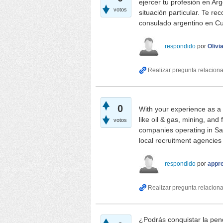
ejercer tu profesión en Ar
votos
situación particular. Te r
consulado argentino en Cu
respondido
por
Olivi
0
With your experience as a 
like oil & gas, mining, and 
votos
companies operating in San
local recruitment agencie
respondido
por
appr
¿Podrás conquistar la pend