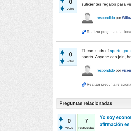
0
suficientes regalos para v
votos
respondido
por
Willo
These kinds of
sports gam
0
sports. Anyone can join, hav
votos
respondido
por
vicen
Preguntas relacionadas
Yo soy econom
0
7
afirmación es 
votos
respuestas