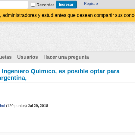
Registro
Recordar
administradores y estudiantes que desean compartir sus conocim
uetas
Usuarios
Hacer una pregunta
 Ingeniero Químico, es posible optar para
argentina,
hel
(
120
puntos)
Jul 29, 2018