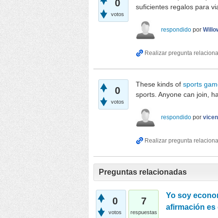
0
suficientes regalos para v
votos
respondido
por
Willo
These kinds of
sports gam
0
sports. Anyone can join, hav
votos
respondido
por
vicen
Preguntas relacionadas
Yo soy econom
0
7
afirmación es 
votos
respuestas