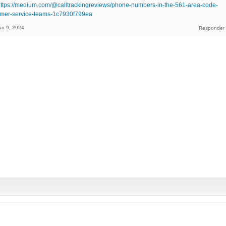
ttps://medium.com/@calltrackingreviews/phone-numbers-in-the-561-area-code-
tomer-service-teams-1c7930f799ea
un 9, 2024