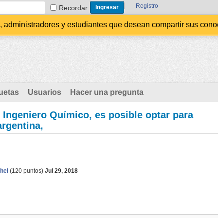
Registro
Recordar
administradores y estudiantes que desean compartir sus conocim
uetas
Usuarios
Hacer una pregunta
 Ingeniero Químico, es posible optar para
argentina,
hel
(
120
puntos)
Jul 29, 2018