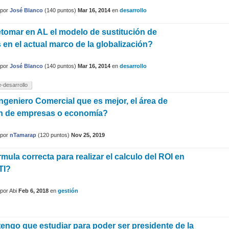
por
José Blanco
(
140
puntos)
Mar 16, 2014
en
desarrollo
etomar en AL el modelo de sustitución de
 en el actual marco de la globalización?
por
José Blanco
(
140
puntos)
Mar 16, 2014
en
desarrollo
-desarrollo
Ingeniero Comercial que es mejor, el área de
ón de empresas o economía?
por
nTamarap
(
120
puntos)
Nov 25, 2019
rmula correcta para realizar el calculo del ROI en
TI?
por
Abi
Feb 6, 2018
en
gestión
tengo que estudiar para poder ser presidente de la