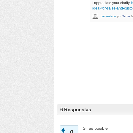
I appreciate your clarity.
h
ideal-for-sales-and-cus
comentado
por
Terro
J
6
Respuestas
Si, es posible
0