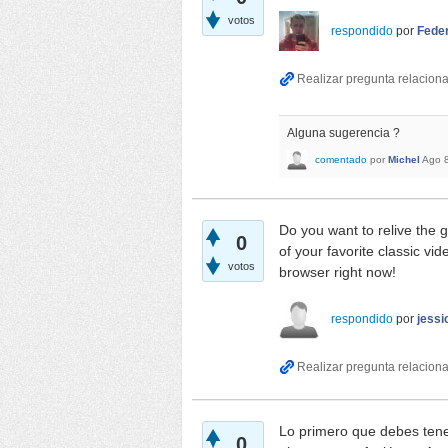
votos
respondido
por
Fede
Alguna sugerencia ?
comentado
por
Michel
Ago 
Do you want to relive the 
0
of your favorite classic vi
votos
browser right now!
respondido
por
jessi
Lo primero que debes tene
0