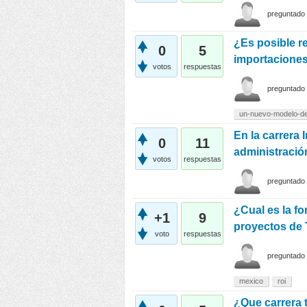
preguntado
¿Es posible r
0
5
importaciones
votos
respuestas
preguntado
un-nuevo-modelo-de
En la carrera 
0
11
administraci
votos
respuestas
preguntado
¿Cual es la fo
+1
9
proyectos de 
voto
respuestas
preguntado
mexico
roi
¿Que carrera 