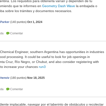
gentina. Los requisitos para obtenerla varían y dependen de tu
ecomiendo que te informes en
Geometry Dash Wave
la embajada o
ba sobre los trámites y documentos necesarios.
aParker
(
140
puntos)
Oct 1, 2024
Chemical Engineer, southern Argentina has opportunities in industries
food processing. It could be useful to look for job openings in
ta Cruz, Río Negro, or Chubut, and also consider registering with
s to increase your chances
run3
ehensiv
(
180
puntos)
Nov 18, 2025
iente implacable, navegar por el laberinto de obstáculos y recolectar