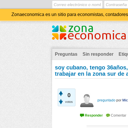
Zonaeconomica es un sitio para economistas, contadores, 
Preguntas
Sin responder
Etiq
soy cubano, tengo 36años,
trabajar en la zona sur de 
0
preguntado
por
Mic
votos