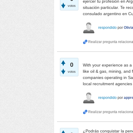
ejercer tu profesión en Ar
votos
situación particular. Te r
consulado argentino en Cu
respondido
por
Olivi
0
With your experience as a 
like oil & gas, mining, and 
votos
companies operating in San
local recruitment agencie
respondido
por
appr
¿Podrás conquistar la pend