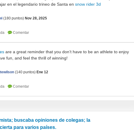
iajar en el legendario trineo de Santa en
snow rider 3d
wi
(
180
puntos)
Nov 28, 2025
es
are a great reminder that you don’t have to be an athlete to enjoy
e fun, and feel the thrill of winning!
tewilson
(
140
puntos)
Ene 12
ista; buscaba opiniones de colegas; la
cierta para varios países.