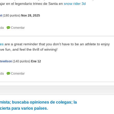
iajar en el legendario trineo de Santa en
snow rider 3d
wi
(
180
puntos)
Nov 28, 2025
es
are a great reminder that you don’t have to be an athlete to enjoy
e fun, and feel the thrill of winning!
tewilson
(
140
puntos)
Ene 12
ista; buscaba opiniones de colegas; la
cierta para varios países.