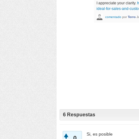
I appreciate your clarity.
h
ideal-for-sales-and-cus
comentado
por
Terro
J
6
Respuestas
Si, es posible
0