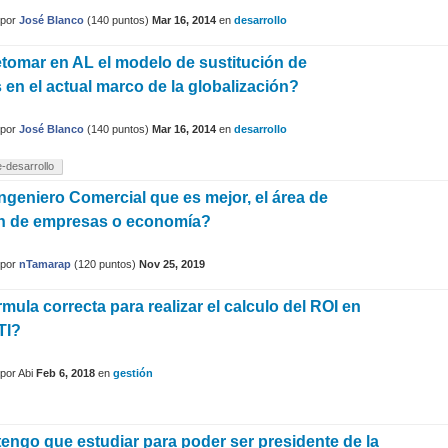
por
José Blanco
(
140
puntos)
Mar 16, 2014
en
desarrollo
etomar en AL el modelo de sustitución de
 en el actual marco de la globalización?
por
José Blanco
(
140
puntos)
Mar 16, 2014
en
desarrollo
-desarrollo
Ingeniero Comercial que es mejor, el área de
ón de empresas o economía?
por
nTamarap
(
120
puntos)
Nov 25, 2019
rmula correcta para realizar el calculo del ROI en
TI?
por
Abi
Feb 6, 2018
en
gestión
tengo que estudiar para poder ser presidente de la