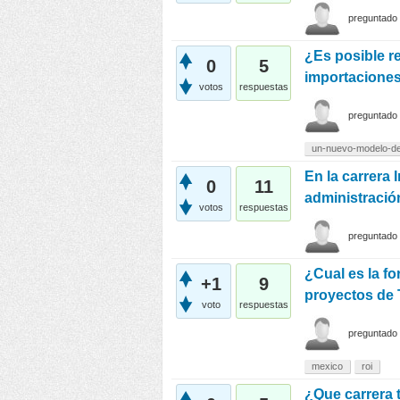
preguntado
¿Es posible r
0
5
importaciones
votos
respuestas
preguntado
un-nuevo-modelo-de
En la carrera 
0
11
administraci
votos
respuestas
preguntado
¿Cual es la fo
+1
9
proyectos de 
voto
respuestas
preguntado
mexico
roi
¿Que carrera 