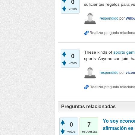
0
suficientes regalos para v
votos
respondido
por
Willo
These kinds of
sports gam
0
sports. Anyone can join, hav
votos
respondido
por
vicen
Preguntas relacionadas
Yo soy econom
0
7
afirmación es 
votos
respuestas