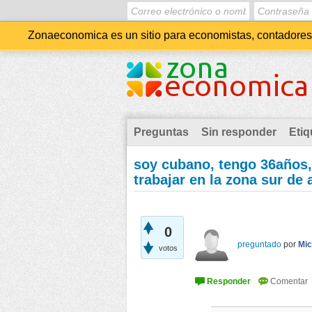
Zonaeconomica es un sitio para economistas, contadores, 
Preguntas
Sin responder
Etiq
soy cubano, tengo 36años,
trabajar en la zona sur de 
0
preguntado
por
Mic
votos