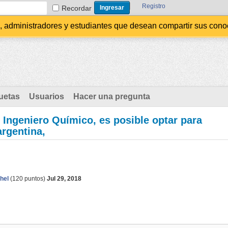
Registro
Recordar
administradores y estudiantes que desean compartir sus conocim
uetas
Usuarios
Hacer una pregunta
 Ingeniero Químico, es posible optar para
argentina,
hel
(
120
puntos)
Jul 29, 2018