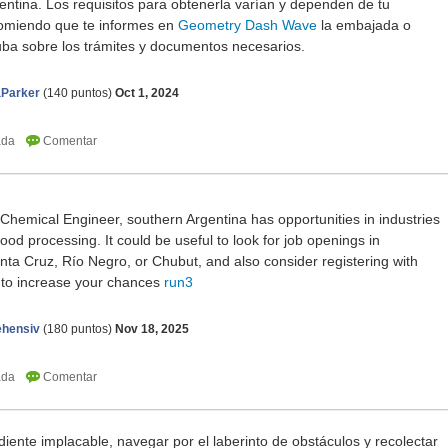
gentina. Los requisitos para obtenerla varían y dependen de tu
ecomiendo que te informes en
Geometry Dash Wave
la embajada o
ba sobre los trámites y documentos necesarios.
aParker
(
140
puntos)
Oct 1, 2024
Chemical Engineer, southern Argentina has opportunities in industries
food processing. It could be useful to look for job openings in
ta Cruz, Río Negro, or Chubut, and also consider registering with
s to increase your chances
run3
ehensiv
(
180
puntos)
Nov 18, 2025
iente implacable, navegar por el laberinto de obstáculos y recolectar