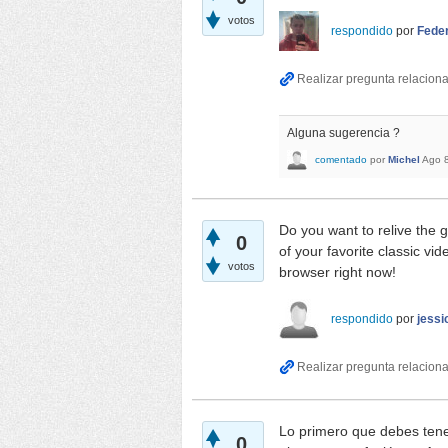
votos
respondido
por
Fede
Alguna sugerencia ?
comentado
por
Michel
Ago 
Do you want to relive the 
0
of your favorite classic vi
votos
browser right now!
respondido
por
jessi
Lo primero que debes tene
0