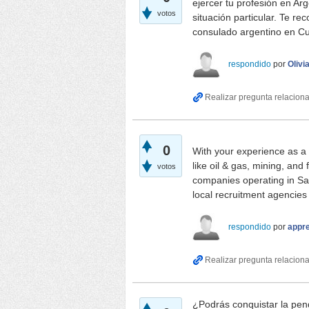
ejercer tu profesión en Ar
votos
situación particular. Te r
consulado argentino en Cu
respondido
por
Olivi
0
With your experience as a 
like oil & gas, mining, and 
votos
companies operating in San
local recruitment agencie
respondido
por
appr
¿Podrás conquistar la pend