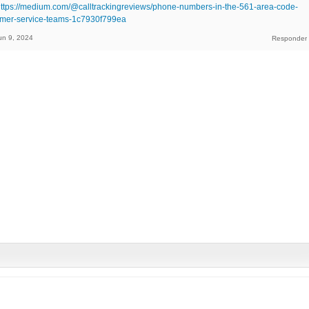
ttps://medium.com/@calltrackingreviews/phone-numbers-in-the-561-area-code-
tomer-service-teams-1c7930f799ea
un 9, 2024