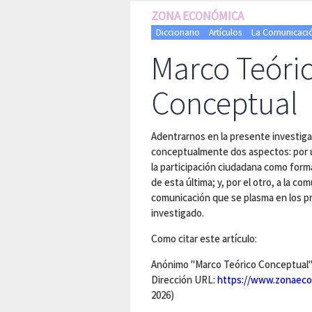
ZONA ECONÓMICA
Diccionario
Artículos
La Comunicació
Marco Teóri
Conceptual
Adentrarnos en la presente investiga
conceptualmente dos aspectos: por u
la participación ciudadana como for
de esta última; y, por el otro, a la co
comunicación que se plasma en los p
investigado.
Como citar este artículo:
Anónimo "Marco Teórico Conceptual" 
Dirección URL:
https://www.zonaeco
2026)