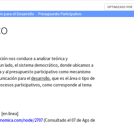
n para el Desarrollo
Presupuesto Participativo
co
ción nos conduce a analizar teórica y
n lado, el sistema democrático, donde ubicamos a
ma y al presupuesto participativo como mecanismo
municación para el
desarrollo
, que es el área o tipo de
rocesos participativos, como corresponde al tema
[en linea]
nomica.com/node/2707
(Consultado el 07 de Ago de