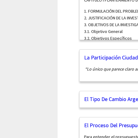
CAPÍTULO I PLANTEAMIENTO 
1. FORMULACIÓN DEL PROBL
2. JUSTIFICACIÓN DE LA INVE
3. OBJETIVOS DE LA INVESTIG
3.1. Objetivo General
3.2. Objetivos Específicos
4. HIPÓTESIS
4.1....
La Participación Ciuda
“Lo único que parece claro al
El Tipo De Cambio Arg
El Proceso Del Presupu
Para entender el presupuest