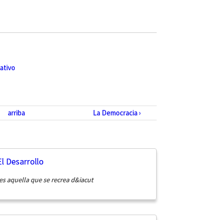
ativo
arriba
La Democracia ›
l Desarrollo
s aquella que se recrea d&iacut