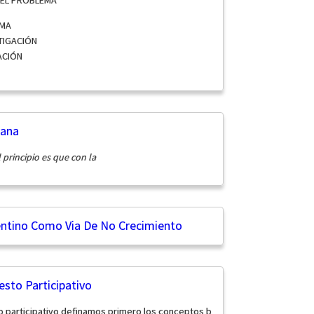
DEL PROBLEMA
EMA
STIGACIÓN
ACIÓN
dana
 principio es que con la
entino Como Via De No Crecimiento
esto Participativo
o participativo definamos primero los conceptos b