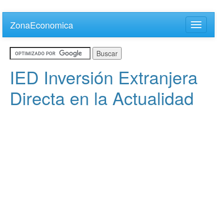
Skip
to
ZonaEconomica
Toggle
main
naviga
content
IED Inversión Extranjera
Directa en la Actualidad