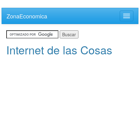
Skip
to
ZonaEconomica
Toggle
main
naviga
content
Internet de las Cosas