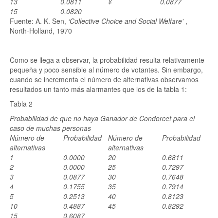
13
0.0811
¥
0.0877
15
0.0820
Fuente: A. K. Sen,
‘Collective Choice and Social Welfare'
,
North-Holland, 1970
Como se llega a observar, la probabilidad resulta relativamente
pequeña y poco sensible al número de votantes. Sin embargo,
cuando se incrementa el número de alternativas observamos
resultados un tanto más alarmantes que los de la tabla 1:
Tabla 2
Probabilidad de que no haya Ganador de Condorcet para el
caso de muchas personas
Número de
Probabilidad
Número de
Probabilidad
alternativas
alternativas
1
0.0000
20
0.6811
2
0.0000
25
0.7297
3
0.0877
30
0.7648
4
0.1755
35
0.7914
5
0.2513
40
0.8123
10
0.4887
45
0.8292
15
0.6087