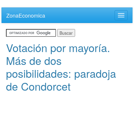
Skip
to
ZonaEconomica
Toggle
main
naviga
content
Votación por mayoría.
Más de dos
posibilidades: paradoja
de Condorcet