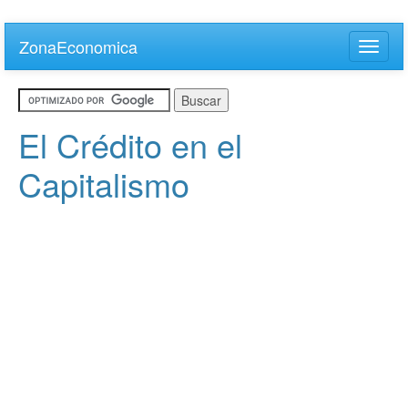
Skip
to
ZonaEconomica
Toggle
main
naviga
content
El Crédito en el
Capitalismo