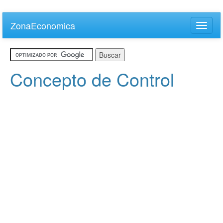
Skip
to
ZonaEconomica
Toggle
main
naviga
content
Concepto de Control