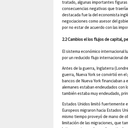
tratado, algunas importantes figuras 
consecuencias negativas que traerían
destacada fue la del economista ing
negociaciones como asesor del gobie
por no estar de acuerdo con las impos
2.2 Cambios el los flujos de capital, 
El sistema económico internacional l
por un reducido flujo internacional d
Antes de la guerra, Inglaterra (Londre
guerra, Nueva York se convirtió en e
bancos de Nueva York financiaban a 
alemanes estaban endeudados con los
también estaba muy endeudado, princ
Estados Unidos limitó fuertemente el
Europeos migraron hacia Estados Unido
mismo tiempo proveyó de mano de obr
limitación de las migraciones, que ta