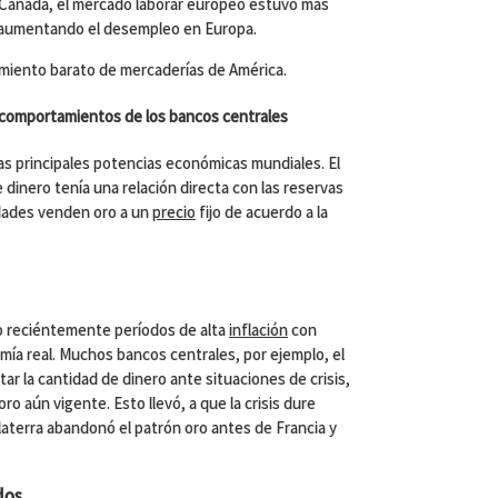
 Canadá, el mercado laborar europeo estuvo mas
aumentando el desempleo en Europa.
imiento barato de mercaderías de América.
 comportamientos de los bancos centrales
las principales potencias económicas mundiales. El
 dinero tenía una relación directa con las reservas
idades venden oro a un
precio
fijo de acuerdo a la
 reciéntemente períodos de alta
inflación
con
ía real. Muchos bancos centrales, por ejemplo, el
ar la cantidad de dinero ante situaciones de crisis,
ro aún vigente. Esto llevó, a que la crisis dure
laterra abandonó el patrón oro antes de Francia y
dos