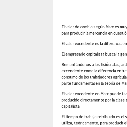
El valor de cambio según Marx es muy 
para producir la mercancía en cuestió
El valor excedente es la diferencia en
El empresario capitalista busca la ge
Remontándonos a los fisiócratas, ant
excendente como la diferencia entre 
consumo de los trabajadores agrículas
parte fundamental en la teoría de Ma
El valor excedente en Marx puede tam
producido directamente por la clase t
capitalista.
El tiempo de trabajo retribuido es el s
utiliza, teóricamente, para producir e