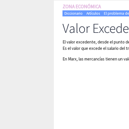
ZONA ECONÓMICA
Diccionario
Artículos
El problema del 
Valor Exced
El valor excedente, desde el punto de 
Es el valor que excede el salario del t
En Marx, las mercancías tienen un val