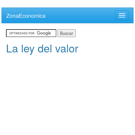
Skip
to
ZonaEconomica
Toggle
main
naviga
content
La ley del valor