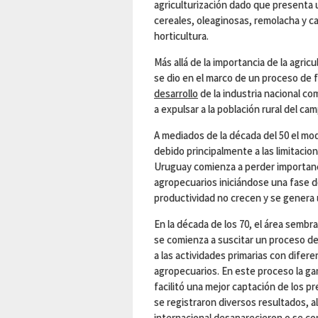
agriculturización dado que presenta 
cereales, oleaginosas, remolacha y ca
horticultura.
Más allá de la importancia de la agri
se dio en el marco de un proceso de f
desarrollo
de la industria nacional c
a expulsar a la población rural del ca
A mediados de la década del 50 el mod
debido principalmente a las limitacio
Uruguay comienza a perder importanc
agropecuarios iniciándose una fase 
productividad no crecen y se genera u
En la década de los 70, el área sembr
se comienza a suscitar un proceso de
a las actividades primarias con difer
agropecuarios. En este proceso la ga
facilitó una mejor captación de los pr
se registraron diversos resultados, a
internacional desaparecieron o se c