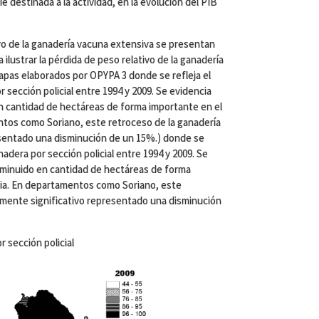
ie destinada a la actividad, en la evolución del PIB
tivo de la ganadería vacuna extensiva se presentan
ilustrar la pérdida de peso relativo de la ganadería
apas elaborados por OPYPA 3 donde se refleja el
 sección policial entre 1994 y 2009. Se evidencia
n cantidad de hectáreas de forma importante en el
ntos como Soriano, este retroceso de la ganadería
esentado una disminución de un 15%.) donde se
nadera por sección policial entre 1994 y 2009. Se
sminuido en cantidad de hectáreas de forma
cia. En departamentos como Soriano, este
lmente significativo representado una disminución
 sección policial