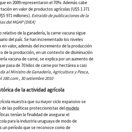
 que en 2009 representaron el 70%. Además cabe
tación en valor de productos agrícolas (U$S 1.371
U$S 971 millones).
Extraído de publicaciones de la
ias del MGAP (DIEA)
 relativo de la ganadería, la carne vacuna sigue
ario del país. Se han incrementado los niveles
 en valor, además del incremento de la producción
o de la producción, en un contexto de disminución
dería vacuna de carne, se explica por un aumento de
ue pasa de 70 kilos de carne por hectárea a casi
ada al Ministro de Ganadería, Agricultura y Pesca,
l 180.com , 30 setiembre 2010
tórica de la actividad agrícola
agrícola muestra que su mayor ciclo expansivo se
o de las políticas proteccionistas del
modelo
ticas tenían la finalidad de asegurar el
cola para la industria uruguaya de modo de
es un período que se reconoce como de