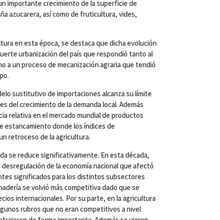
un importante crecimiento de la superficie de
ña azucarera, así como de fruticultura, vides,
cultura en esta época, se destaca que dicha evolución
uerte urbanización del país que respondió tanto al
omo a un proceso de mecanización agraria que tendió
mpo.
elo sustitutivo de importaciones alcanza su límite
nes del crecimiento de la demanda local. Además
ia relativa en el mercado mundial de productos
de estancamiento donde los índices de
n retroceso de la agricultura.
ada se reduce significativamente. En esta década,
 desregulación de la economía nacional que afectó
entes significados para los distintos subsectores
nadería se volvió más competitiva dado que se
ecios internacionales. Por su parte, en la agricultura
lgunos rubros que no eran competitivos a nivel
ontrajeron de forma importante. Además se vieron