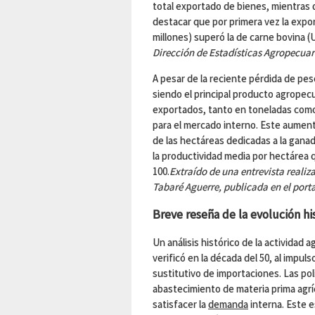
total exportado de bienes, mientras
destacar que por primera vez la expor
millones) superó la de carne bovina (
Dirección de Estadísticas Agropecuar
A pesar de la reciente pérdida de peso
siendo el principal producto agropecu
exportados, tanto en toneladas como
para el mercado interno. Este aument
de las hectáreas dedicadas a la gana
la productividad media por hectárea q
100.
Extraído de una entrevista realiz
Tabaré Aguerre, publicada en el porta
Breve reseña de la evolución his
Un análisis histórico de la actividad 
verificó en la década del 50, al impuls
sustitutivo de importaciones. Las polí
abastecimiento de materia prima agrí
satisfacer la
demanda
interna. Este 