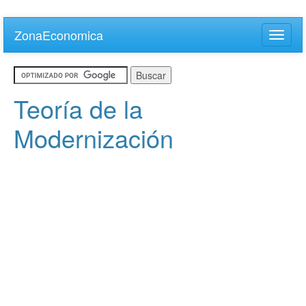
Skip
to
ZonaEconomica
Toggle
main
naviga
content
Teoría de la
Modernización