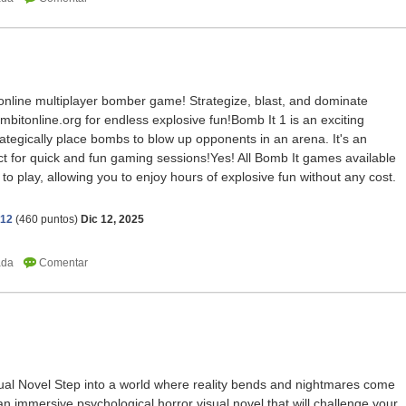
 online multiplayer bomber game! Strategize, blast, and dominate
mbitonline.org for endless explosive fun!Bomb It 1 is an exciting
tegically place bombs to blow up opponents in an arena. It's an
t for quick and fun gaming sessions!Yes! All Bomb It games available
 to play, allowing you to enjoy hours of explosive fun without any cost.
512
(
460
puntos)
Dic 12, 2025
sual Novel Step into a world where reality bends and nightmares come
an immersive psychological horror visual novel that will challenge your