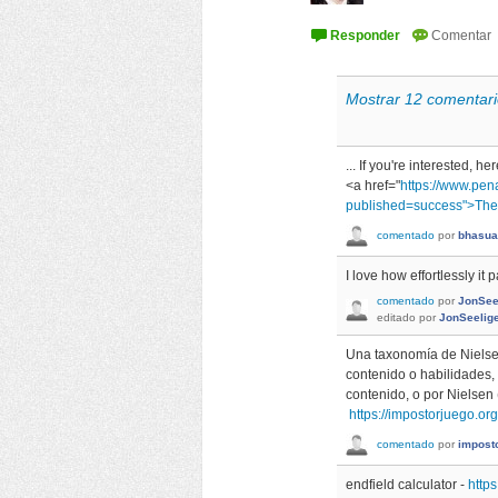
Mostrar 12 comentari
... If you're interested, 
<a href="
https://www.pen
published=success">The
comentado
por
bhasua
I love how effortlessly it 
comentado
por
JonSee
editado
por
JonSeelig
Una taxonomía de Nielsen
contenido o habilidades
contenido, o por Nielsen
https://impostorjuego.org
comentado
por
impost
endfield calculator -
https