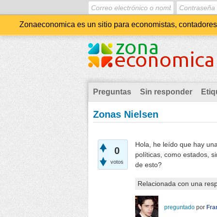
Zonaeconomica es un sitio para economistas, contadores, 
Preguntas
Sin responder
Etiq
Zonas Nielsen
Hola, he leído que hay una
0
políticas, como estados, si
votos
de esto?
Relacionada con una res
preguntado
por
Fra