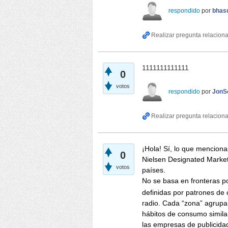
respondido
por
bhas
1111111111111
0
votos
respondido
por
JonSe
¡Hola! Sí, lo que mencion
0
Nielsen Designated Market
votos
países.
No se basa en fronteras po
definidas por patrones d
radio. Cada “zona” agrupa
hábitos de consumo similar
las empresas de publicida