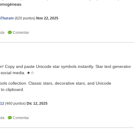
homogéneas.
anThuram
(
620
puntos)
Nov 22, 2025
on! Copy and paste Unicode star symbols instantly. Star text generator
or social media. ★☆
ls collection. Classic stars, decorative stars, and Unicode
to clipboard.
512
(
460
puntos)
Dic 12, 2025