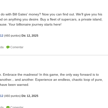
o with Bill Gates' money? Now you can find out. We'll give you his
nd on anything you desire. Buy a fleet of supercars, a private island,
ause. Your billionaire journey starts here!
512
(
460
puntos)
Dic 12, 2025
n. Embrace the madness! In this game, the only way forward is to
 another... and another. Experience an endless, chaotic loop of pure,
u have been warned.
512
(
460
puntos)
Dic 12, 2025