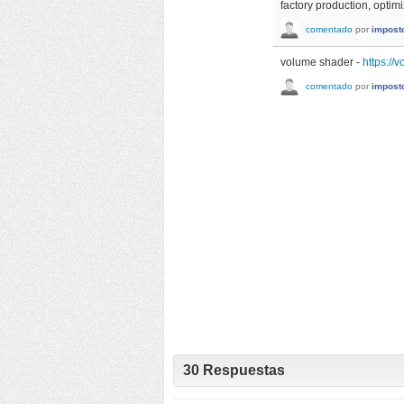
factory production, optimi
comentado
por
impost
volume shader -
https://
comentado
por
impost
30
Respuestas