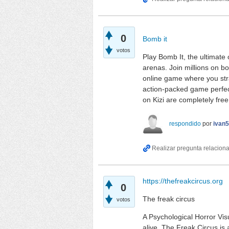
0
Bomb it
votos
Play Bomb It, the ultimate
arenas. Join millions on bo
online game where you stra
action-packed game perfec
on Kizi are completely free
respondido
por
ivan
https://thefreakcircus.org
0
The freak circus
votos
A Psychological Horror Vi
alive. The Freak Circus is 