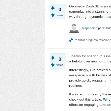
Geometry Dash 3D is an exc
0
gameplay into a stunning th
votos
way through dynamic obst
respondido
por
Davi
Thanks for sharing this in
0
a helpful overview for un
votos
Interestingly, I’ve noticed 
—especially with browser-
provide quick, engaging m
routines.
If you're curious why thes
check out this article:
Why 
offers an engaging take on