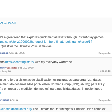
os previos
here's a great read that explores quick mental resets through instant-play games:
ana.com/story/190009/the-quest-for-the-ultimate-poki-game/issue/1?
Quest for the Ultimate Poki Game</a>
nurag1
Ago 11, 2025
pairs
https://scarfring.store/
with my everyday wardrobe.
liger
Sep 20, 2025
Conocedor
er
May 16
 se refiere a sistemas de clasificación estructurados para organizar datos,
, a menudo desarrollados por Nielsen Norman Group (NN/g) (NN/g) para UX y
 (la empresa de medición de medios) para publicidad/datos. impostor juego
/
or juego
Ene 12
://endfieldcalculator.org/
The ultimate tool for Arknights: Endfield. Plan complex