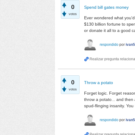
0
Spend bill gates money
votos
Ever wondered what you'd d
$130 billion fortune to spe
or donate it all to a good c
respondido
por
ivan
0
Throw a potato
votos
Forget logic. Forget reaso
throw a potato... and then
spud-flinging insanity. Yo
respondido
por
ivan