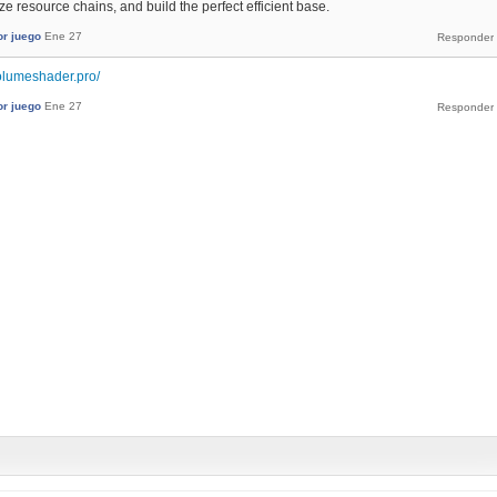
ze resource chains, and build the perfect efficient base.
or juego
Ene 27
volumeshader.pro/
or juego
Ene 27