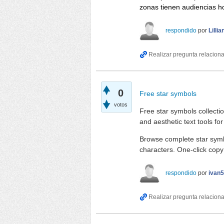
zonas tienen audiencias 
respondido
por
Lilli
0
Free star symbols
votos
Free star symbols collecti
and aesthetic text tools f
Browse complete star symbo
characters. One-click copy 
respondido
por
ivan