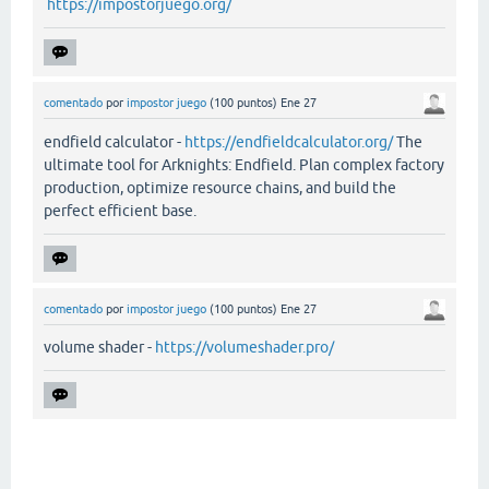
https://impostorjuego.org/
comentado
por
impostor juego
(
100
puntos)
Ene 27
endfield calculator -
https://endfieldcalculator.org/
The
ultimate tool for Arknights: Endfield. Plan complex factory
production, optimize resource chains, and build the
perfect efficient base.
comentado
por
impostor juego
(
100
puntos)
Ene 27
volume shader -
https://volumeshader.pro/