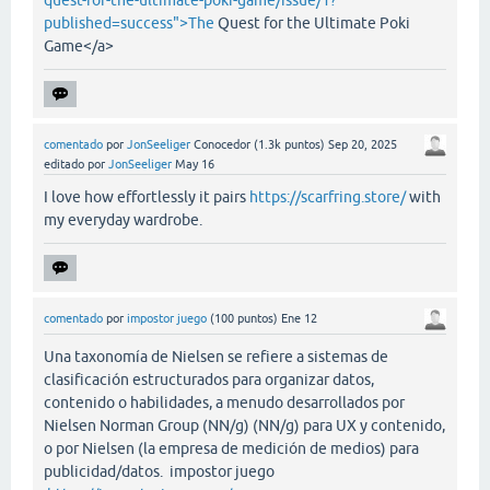
quest-for-the-ultimate-poki-game/issue/1?
published=success">The
Quest for the Ultimate Poki
Game</a>
comentado
por
JonSeeliger
Conocedor
(
1.3k
puntos)
Sep 20, 2025
editado
por
JonSeeliger
May 16
I love how effortlessly it pairs
https://scarfring.store/
with
my everyday wardrobe.
comentado
por
impostor juego
(
100
puntos)
Ene 12
Una taxonomía de Nielsen se refiere a sistemas de
clasificación estructurados para organizar datos,
contenido o habilidades, a menudo desarrollados por
Nielsen Norman Group (NN/g) (NN/g) para UX y contenido,
o por Nielsen (la empresa de medición de medios) para
publicidad/datos. impostor juego