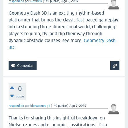
respondido
por
David56
(
140
puntos)
Ago 2, 2025
Geometry Dash 3D is an exciting rhythm-based
platformer that brings the classic fast-paced gameplay
into a stunning three-dimensional world, challenging
players to jump, fly, and flip their way through
dynamic obstacle courses. see more:
Geometry Dash
3D
0
votos
respondido
por
bhasuanurag1
(
140
puntos)
Ago 7, 2025
Thanks for sharing this insightful breakdown on
Nielsen zones and economic classifications. It’s a