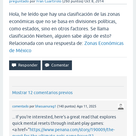
preguntado
por
Fran Cuartirolo
(
260
puntos)
Oct 8, 2014
Hola, he leído que hay una clasificación de las zonas
económicas que no se basa en divisiones políticas,
como estados, sino en otros factores. Se llama
clasificación Nielsen, alguien sabe algo de esto?
Relacionada con una respuesta de:
Zonas Económicas
de México
Mostrar 12 comentarios previos
comentado
por
bhasuanurag1
(
140
puntos)
Ago 11, 2025
... If you're interested, here's a great read that explores
quick mental resets through instant-play games:
<a href="
https://www.penana.com/story/190009/the-