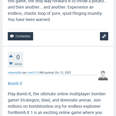
this game, the only way forward is to throw a potato...
and then another... and another. Experience an
endless, chaotic loop of pure, spud-flinging insanity.
You have been warned.
0
votos
respondido
por
ivan512
(
460
puntos)
Dic 12, 2025
Bomb it
Play Bomb It, the ultimate online multiplayer bomber
game! Strategize, blast, and dominate arenas. Join
millions on bombitonline.org for endless explosive
fun!Bomb It 1 is an exciting online game where you