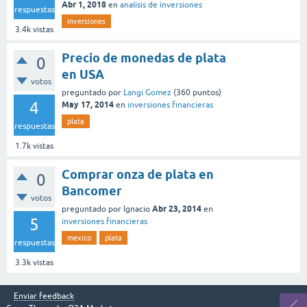
Abr 1, 2018
en
analisis de inversiones
respuestas
inversiones
3.4k
vistas
Precio de monedas de plata
0
en USA
votos
preguntado
por
Langi Gomez
(
360
puntos)
4
May 17, 2014
en
inversiones financieras
plata
respuestas
1.7k
vistas
Comprar onza de plata en
0
Bancomer
votos
Abr 23, 2014
preguntado
por
Ignacio
en
5
inversiones financieras
mexico
plata
respuestas
3.3k
vistas
Enviar feedback