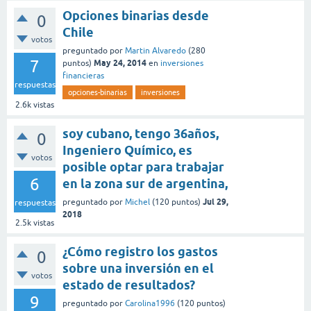
Opciones binarias desde
0
Chile
votos
preguntado
por
Martin Alvaredo
(
280
7
May 24, 2014
puntos)
en
inversiones
financieras
respuestas
opciones-binarias
inversiones
2.6k
vistas
soy cubano, tengo 36años,
0
Ingeniero Químico, es
votos
posible optar para trabajar
6
en la zona sur de argentina,
Jul 29,
preguntado
por
Michel
(
120
puntos)
respuestas
2018
2.5k
vistas
¿Cómo registro los gastos
0
sobre una inversión en el
votos
estado de resultados?
9
preguntado
por
Carolina1996
(
120
puntos)