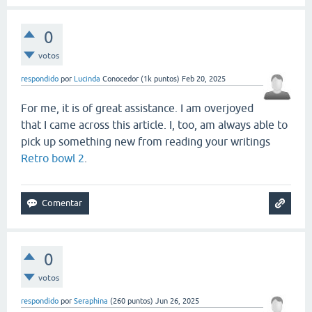
0
votos
respondido
por
Lucinda
Conocedor
(
1k
puntos)
Feb 20, 2025
For me, it is of great assistance. I am overjoyed
that I came across this article. I, too, am always able to
pick up something new from reading your writings
Retro bowl 2
.
0
votos
respondido
por
Seraphina
(
260
puntos)
Jun 26, 2025