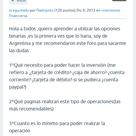
votos
preguntado
por
Flashquito
(
120
puntos)
Dic 6, 2013
en
inversiones
financieras
Hola a todos ,quiero aprender a utilizar las opciones
binarias ,es la primera ves que lo haria, soy de
Argentina y me recomendaron este foro para sacarme
las dudas .
1ºQué necesito para poder hacer la inversión (me
refiero a ,¿tarjeta de crédito?-¿caja de ahorro?-¿cuenta
corriente?-¿tarjeta de débito?-si se pudiera ¿cuenta
paypal?)
2ºQué paginas realizan este tipo de operaciones(las
más recomendables)
3ºCuanto es lo mínimo para poder realizar la
operación