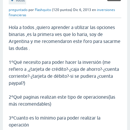
votos
preguntado
por
Flashquito
(
120
puntos)
Dic 6, 2013
en
inversiones
financieras
Hola a todos ,quiero aprender a utilizar las opciones
binarias ,es la primera ves que lo haria, soy de
Argentina y me recomendaron este foro para sacarme
las dudas .
1ºQué necesito para poder hacer la inversión (me
refiero a ,¿tarjeta de crédito?-¿caja de ahorro?-¿cuenta
corriente?-¿tarjeta de débito?-si se pudiera ¿cuenta
paypal?)
2ºQué paginas realizan este tipo de operaciones(las
más recomendables)
3ºCuanto es lo mínimo para poder realizar la
operación