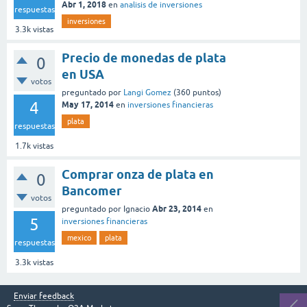
Abr 1, 2018
en
analisis de inversiones
respuestas
inversiones
3.3k
vistas
Precio de monedas de plata
0
en USA
votos
preguntado
por
Langi Gomez
(
360
puntos)
4
May 17, 2014
en
inversiones financieras
plata
respuestas
1.7k
vistas
Comprar onza de plata en
0
Bancomer
votos
Abr 23, 2014
preguntado
por
Ignacio
en
5
inversiones financieras
mexico
plata
respuestas
3.3k
vistas
Enviar feedback