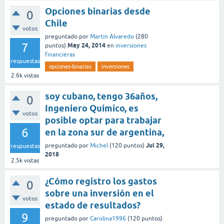
Opciones binarias desde
0
Chile
votos
preguntado
por
Martin Alvaredo
(
280
7
May 24, 2014
puntos)
en
inversiones
financieras
respuestas
opciones-binarias
inversiones
2.6k
vistas
soy cubano, tengo 36años,
0
Ingeniero Químico, es
votos
posible optar para trabajar
6
en la zona sur de argentina,
Jul 29,
preguntado
por
Michel
(
120
puntos)
respuestas
2018
2.5k
vistas
¿Cómo registro los gastos
0
sobre una inversión en el
votos
estado de resultados?
9
preguntado
por
Carolina1996
(
120
puntos)