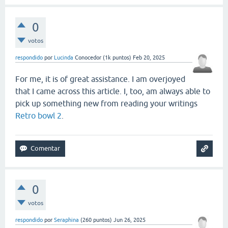
0
votos
respondido
por
Lucinda
Conocedor
(
1k
puntos)
Feb 20, 2025
For me, it is of great assistance. I am overjoyed
that I came across this article. I, too, am always able to
pick up something new from reading your writings
Retro bowl 2
.
0
votos
respondido
por
Seraphina
(
260
puntos)
Jun 26, 2025