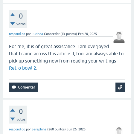
0
votos
respondido
por
Lucinda
Conocedor
(
1k
puntos)
Feb 20, 2025
For me, it is of great assistance. I am overjoyed
that I came across this article. I, too, am always able to
pick up something new from reading your writings
Retro bowl 2
.
0
votos
respondido
por
Seraphina
(
260
puntos)
Jun 26, 2025