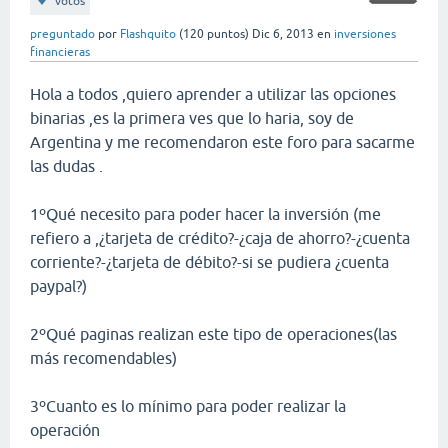
votos
preguntado
por
Flashquito
(
120
puntos)
Dic 6, 2013
en
inversiones
financieras
Hola a todos ,quiero aprender a utilizar las opciones
binarias ,es la primera ves que lo haria, soy de
Argentina y me recomendaron este foro para sacarme
las dudas .
1ºQué necesito para poder hacer la inversión (me
refiero a ,¿tarjeta de crédito?-¿caja de ahorro?-¿cuenta
corriente?-¿tarjeta de débito?-si se pudiera ¿cuenta
paypal?)
2ºQué paginas realizan este tipo de operaciones(las
más recomendables)
3ºCuanto es lo mínimo para poder realizar la
operación