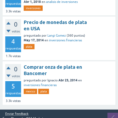
Abr 1, 2018
en
analisis de inversiones
respuestas
inversiones
3.3k
vistas
Precio de monedas de plata
0
en USA
votos
preguntado
por
Langi Gomez
(
360
puntos)
4
May 17, 2014
en
inversiones financieras
plata
respuestas
1.7k
vistas
Comprar onza de plata en
0
Bancomer
votos
Abr 23, 2014
preguntado
por
Ignacio
en
5
inversiones financieras
mexico
plata
respuestas
3.3k
vistas
Enviar feedback