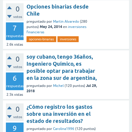
Opciones binarias desde
0
Chile
votos
preguntado
por
Martin Alvaredo
(
280
7
May 24, 2014
puntos)
en
inversiones
financieras
respuestas
opciones-binarias
inversiones
2.6k
vistas
soy cubano, tengo 36años,
0
Ingeniero Químico, es
votos
posible optar para trabajar
6
en la zona sur de argentina,
Jul 29,
preguntado
por
Michel
(
120
puntos)
respuestas
2018
2.5k
vistas
¿Cómo registro los gastos
0
sobre una inversión en el
votos
estado de resultados?
9
preguntado
por
Carolina1996
(
120
puntos)