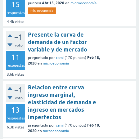
15
Abr 15, 2020
puntos)
en
microeconomía
microeconomía
respuestas
4.4k
vistas
Presente la curva de
–1
demanda de un factor
voto
variable y de mercado
11
Feb 18,
preguntado
por
cami
(
170
puntos)
2020
en
microeconomía
respuestas
3.6k
vistas
Relacion entre curva
–1
ingreso marginal,
voto
elasticidad de demanda e
13
ingreso en mercados
imperfectos
respuestas
Feb 18,
preguntado
por
cami
(
170
puntos)
6.3k
vistas
2020
en
microeconomía