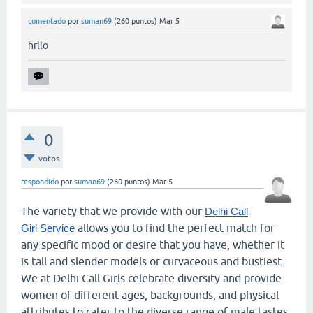
comentado
por
suman69
(
260
puntos)
Mar 5
hrllo
0
votos
respondido
por
suman69
(
260
puntos)
Mar 5
The variety that we provide with our
Delhi Call
allows you to find the perfect match for
Girl Service
any specific mood or desire that you have, whether it
is tall and slender models or curvaceous and bustiest.
We at Delhi Call Girls celebrate diversity and provide
women of different ages, backgrounds, and physical
attributes to cater to the diverse range of male tastes.