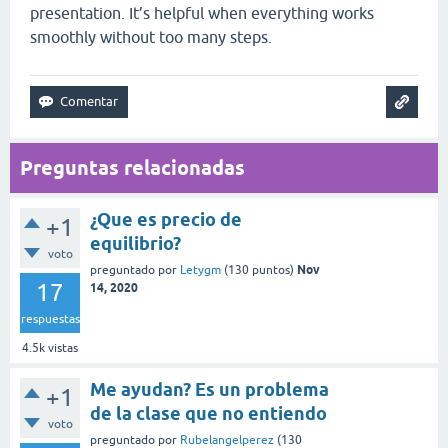
presentation. It’s helpful when everything works
smoothly without too many steps.
Preguntas relacionadas
¿Que es precio de
+1
equilibrio?
voto
Nov
preguntado
por
Letygm
(
130
puntos)
17
14, 2020
respuestas
4.5k
vistas
Me ayudan? Es un problema
+1
de la clase que no entiendo
voto
preguntado
por
Rubelangelperez
(
130