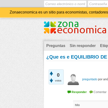
Zonaeconomica es un sitio para economistas, contadores, 
Preguntas
Sin responder
Etiq
¿Que es e EQUILIBRIO D
0
preguntado
por
an
votos
hllo