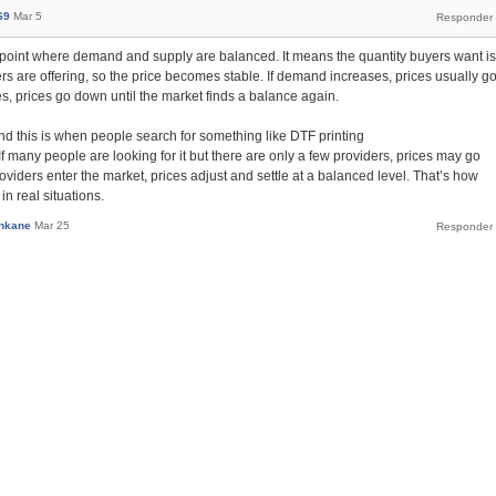
69
Mar 5
e point where demand and supply are balanced. It means the quantity buyers want is
lers are offering, so the price becomes stable. If demand increases, prices usually g
es, prices go down until the market finds a balance again.
nd this is when people search for something like DTF printing
 If many people are looking for it but there are only a few providers, prices may go
viders enter the market, prices adjust and settle at a balanced level. That’s how
n real situations.
hkane
Mar 25