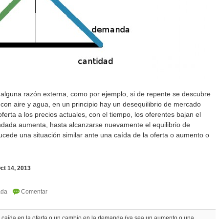
 alguna razón externa, como por ejemplo, si de repente se descubre
con aire y agua, en un principio hay un desequilibrio de mercado
erta a los precios actuales, con el tiempo, los oferentes bajan el
ndada aumenta, hasta alcanzarse nuevamente el equilibrio de
ede una situación similar ante una caída de la oferta o aumento o
ct 14, 2013
a caída en la oferta o un cambio en la demanda (ya sea un aumento o una