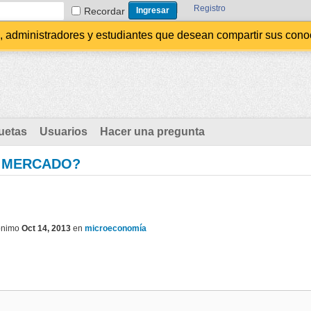
Registro
Recordar
administradores y estudiantes que desean compartir sus conocim
uetas
Usuarios
Hacer una pregunta
E MERCADO?
ónimo
Oct 14, 2013
en
microeconomía