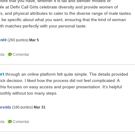
sire that you have, whether it is tall and slender models or
e at Delhi Call Girls celebrate diversity and provide women of
, and physical attributes to cater to the diverse range of male tastes.
o be specific about what you want, ensuring that the kind of woman
th matches perfectly with your personal taste.
n69
(
260
puntos)
Mar 5
rt
through an online platform felt quite simple. The details provided
k decision. I liked how the process did not feel complicated. A
 this focuses on easy access and proper presentation. It’s helpful
othly without too many steps.
areddy
(
180
puntos)
Mar 31