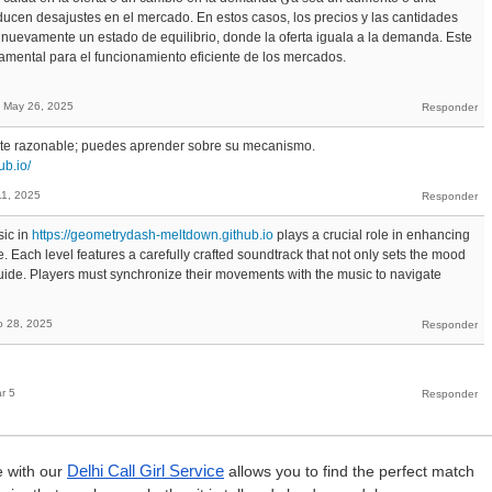
ducen desajustes en el mercado. En estos casos, los precios y las cantidades
 nuevamente un estado de equilibrio, donde la oferta iguala a la demanda. Este
mental para el funcionamiento eficiente de los mercados.
May 26, 2025
nte razonable; puedes aprender sobre su mecanismo.
ub.io/
11, 2025
sic in
https://geometrydash-meltdown.github.io
plays a crucial role in enhancing
. Each level features a carefully crafted soundtrack that not only sets the mood
uide. Players must synchronize their movements with the music to navigate
 28, 2025
r 5
e with our
Delhi Call Girl Service
allows you to find the perfect match