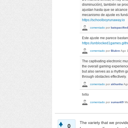
disminución), también se pro
ajustan hasta que se alcance
mecanismo de ajuste es funda
https://schoolboyrunaway.io
comentado
por
batspacified
Este ajuste me parece basta
https://unblocked1games.gith
comentado
por
Biukre
Ago 
The captivating electronic mu
the overall gaming experience
but also serves as a rhythm g
through obstacles effectively.
comentado
por
akhunha
Ago
hrllo
comentado
por
suman69
Ma
The variety that we provid
0