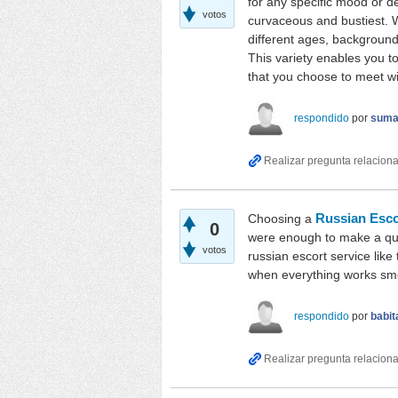
for any specific mood or de
votos
curvaceous and bustiest. W
different ages, backgrounds
This variety enables you t
that you choose to meet wi
respondido
por
suma
Choosing a
Russian Esco
0
were enough to make a quic
votos
russian escort service like
when everything works smo
respondido
por
babit