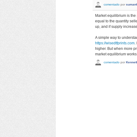
comentado
por
suman
Market equilibrium is th
equal to the quantity sel
up, and if supply increas
A simple way to understa
https://wisedtfprints.com
.
higher. But when more pro
market equilibrium works i
comentado
por
Kennet