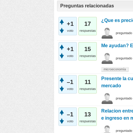
Preguntas relacionadas
¿Que es preci
+1
17
voto
respuestas
preguntado
Me ayudan? Es
+1
15
voto
respuestas
preguntado
microeconomía
Presente la c
–1
11
mercado
voto
respuestas
preguntado
Relacion entr
–1
13
e ingreso en 
voto
respuestas
preguntado