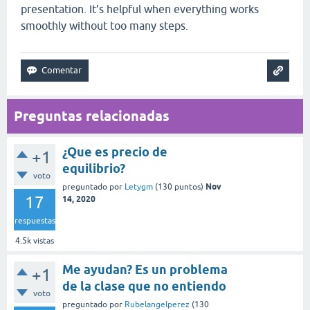
presentation. It’s helpful when everything works
smoothly without too many steps.
Preguntas relacionadas
¿Que es precio de
+1
equilibrio?
voto
Nov
preguntado
por
Letygm
(
130
puntos)
17
14, 2020
respuestas
4.5k
vistas
Me ayudan? Es un problema
+1
de la clase que no entiendo
voto
preguntado
por
Rubelangelperez
(
130