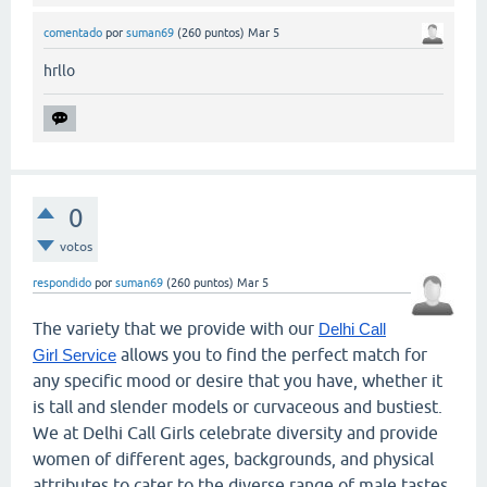
comentado
por
suman69
(
260
puntos)
Mar 5
hrllo
0
votos
respondido
por
suman69
(
260
puntos)
Mar 5
The variety that we provide with our
Delhi Call
allows you to find the perfect match for
Girl Service
any specific mood or desire that you have, whether it
is tall and slender models or curvaceous and bustiest.
We at Delhi Call Girls celebrate diversity and provide
women of different ages, backgrounds, and physical
attributes to cater to the diverse range of male tastes.