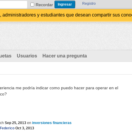
Registro
Recordar
administradores y estudiantes que desean compartir sus conocim
uetas
Usuarios
Hacer una pregunta
periencia me podría indicar como puedo hacer para operar en el
ico?
ch
Sep 25, 2013
en
inversiones financieras
Federico
Oct 3, 2013