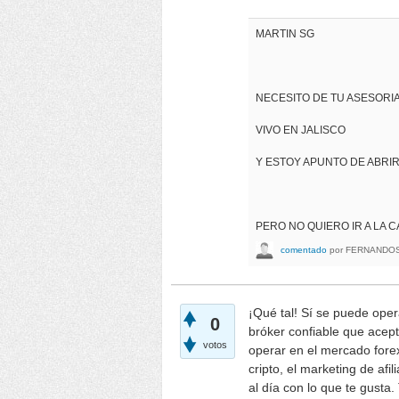
MARTIN SG
NECESITO DE TU ASESORIA 
VIVO EN JALISCO
Y ESTOY APUNTO DE ABRI
PERO NO QUIERO IR A LA CA
comentado
por
FERNANDO
¡Qué tal! Sí se puede oper
0
bróker confiable que acept
votos
operar en el mercado fore
cripto, el marketing de af
al día con lo que te gusta.