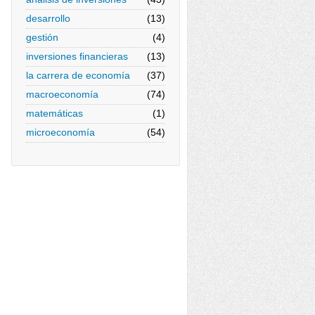
desarrollo
(13)
gestión
(4)
inversiones financieras
(13)
la carrera de economía
(37)
macroeconomía
(74)
matemáticas
(1)
microeconomía
(54)