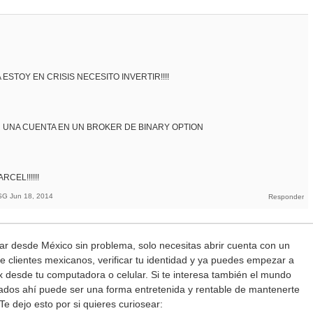
ESTOY EN CRISIS NECESITO INVERTIR!!!!
R UNA CUENTA EN UN BROKER DE BINARY OPTION
RCEL!!!!!!
SG
Jun 18, 2014
ar desde México sin problema, solo necesitas abrir cuenta con un
e clientes mexicanos, verificar tu identidad y ya puedes empezar a
x desde tu computadora o celular. Si te interesa también el mundo
iliados ahí puede ser una forma entretenida y rentable de mantenerte
 Te dejo esto por si quieres curiosear: