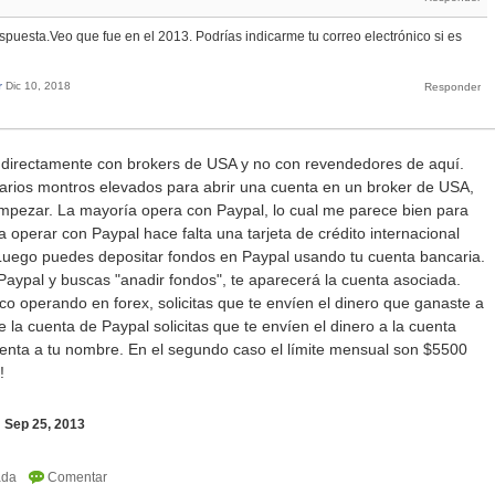
spuesta.Veo que fue en el 2013. Podrías indicarme tu correo electrónico si es
r
Dic 10, 2018
r directamente con brokers de USA y no con revendedores de aquí.
rios montros elevados para abrir una cuenta en un broker de USA,
mpezar. La mayoría opera con Paypal, lo cual me parece bien para
ra operar con Paypal hace falta una tarjeta de crédito internacional
. Luego puedes depositar fondos en Paypal usando tu cuenta bancaria.
Paypal y buscas "anadir fondos", te aparecerá la cuenta asociada.
o operando en forex, solicitas que te envíen el dinero que ganaste a
 la cuenta de Paypal solicitas que te envíen el dinero a la cuenta
cuenta a tu nombre. En el segundo caso el límite mensual son $5500
!
i
Sep 25, 2013