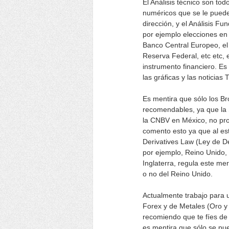
El Análisis técnico son to
numéricos que se le pueden
dirección, y el Análisis 
por ejemplo elecciones en 
Banco Central Europeo, el
Reserva Federal, etc etc, 
instrumento financiero. E
las gráficas y las notici
Es mentira que sólo los B
recomendables, ya que la
la CNBV en México, no pro
comento esto ya que al es
Derivatives Law (Ley de D
por ejemplo, Reino Unido,
Inglaterra, regula este mer
o no del Reino Unido.
Actualmente trabajo para u
Forex y de Metales (Oro y 
recomiendo que te fíes de 
es mentira que sólo se pu