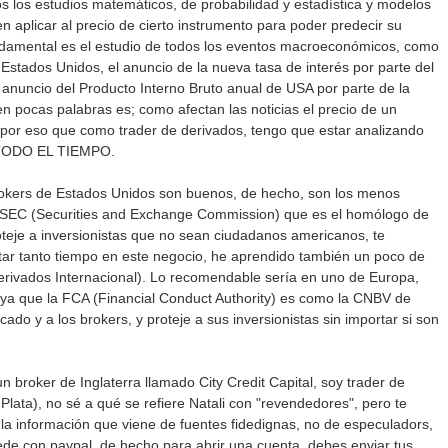
dos los estudios matemáticos, de probabilidad y estadística y modelos
 aplicar al precio de cierto instrumento para poder predecir su
Fundamental es el estudio de todos los eventos macroeconómicos, como
Estados Unidos, el anuncio de la nueva tasa de interés por parte del
 anuncio del Producto Interno Bruto anual de USA por parte de la
en pocas palabras es; como afectan las noticias el precio de un
s por eso que como trader de derivados, tengo que estar analizando
as TODO EL TIEMPO.
rokers de Estados Unidos son buenos, de hecho, son los menos
 SEC (Securities and Exchange Commission) que es el homólogo de
teje a inversionistas que no sean ciudadanos americanos, te
tar tanto tiempo en este negocio, he aprendido también un poco de
erivados Internacional). Lo recomendable sería en uno de Europa,
 ya que la FCA (Financial Conduct Authority) es como la CNBV de
cado y a los brokers, y proteje a sus inversionistas sin importar si son
n broker de Inglaterra llamado City Credit Capital, soy trader de
Plata), no sé a qué se refiere Natali con "revendedores", pero te
la información que viene de fuentes fidedignas, no de especuladors,
ede con paypal, de hecho para abrir una cuenta, debes enviar tus