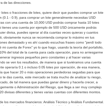
a de las direcciones.
lotes o fracciones de lotes, quiere decir que puedes comprar un lote
 (0.1 - 0.9), para comprar un lote generalmente necesitas USD
ezas con una cuenta de 10,000 USD podrás comprar hasta 10 lotes
si tienes una cuenta por ejemplo de 500 USD únicamente podrás
uier divisa, puedes operar al día cuantas veces quieras y cuantos
 ti, obviamente nunca se recomienda comprar lo máximo en tus
pones demasiado y es ahí cuando escuchas frases como "perdí todo
é mi cuenta de Forex" yo lo que hago, usando la teoría del portafolio,
10% del total de la cuenta para cada operación, para no arriesgarme
generar ingresos pequeños pero constantes y al hacer varias
ando se ven los resultados, de manera que si tuviéramos una cuenta
e operaría 0.1 o incluso 0.05 lotes por operación, de esa manera,
ría que hacer 20 o más operaciones perdedoras seguidas para que
o te das cuenta, este mercado se trata mucho de analizar tu riesgo,
rcado, de tal manera que puedas ganar dinero y hacerla crecer, a
agemente o Administración del Riesgo, que llega a ser muy complejo
 divisas diferentes y tienes varias cuentas con diferentes montos.
s de los mercados financieros: Análisis Técnico y Análisis Fundamental.