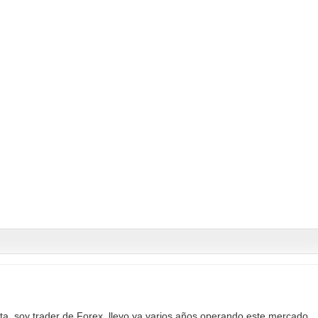
a, soy trader de Forex, llevo ya varios años operando este mercado,