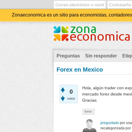
Zonaeconomica es un sitio para economistas, contadores, 
Preguntas
Sin responder
Etiq
Forex en Mexico
Hola, algún trader con ex
0
mercado forex desde mex
votos
Gracias
forex
preguntado
por
usa
recategorizada
por