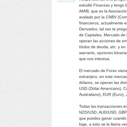
estudié Finanzas y tengo la
AMIB, que es la Asociación
avalado por la CNBV (Comi
financieros, actualmente e
Derivados, tal vez te pr
de Capitales, Mercado de 
operan las acciones de em
títulos de deuda, etc. y e
warrants, opciones binaria
que nos interesa.
El mercado de Forex viene
extranjero, en este merca
dólares, se operan las di
USD (Dólar Americano), C
Australiano), EUR (Euro),
Todas las transacciones 
NZD/USD, AUD/USD, GBP/U
que puedes ganar cuando 
baje, a esto se le llama v