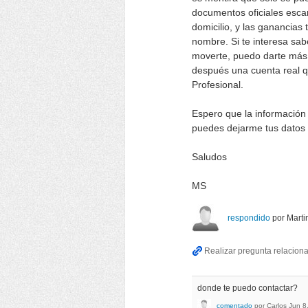
documentos oficiales esc
domicilio, y las ganancias
nombre. Si te interesa sa
moverte, puedo darte más 
después una cuenta real q
Profesional.
Espero que la información t
puedes dejarme tus datos 
Saludos
MS
respondido
por
Mart
donde te puedo contactar?
comentado
por
Carlos
Jun 8