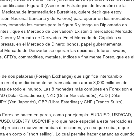
 certificación Figura 3 (Asesor en Estrategias de Inversión) de la
 Mexicana de Intermediarios Bursátiles, quiere decir que estoy
sión Nacional Bancaria y de Valores) para operar en los mercados
stoy tomando los cursos para la figura 6 y tengo un Diplomado en
eguntes ¿qué es Mercado de Derivados? Existen 3 mercados: Mercado
Dinero y Mercado de Derivados. En el Mercado de Capitales se
presas, en el Mercado de Dinero: bonos, papel gubernamental,
n el Mercado de Derivados se operan las opciones, futuros, swaps,
s, CFD's, commodities, metales, índices y finalmente Forex, que es el
 de dos palabras (Foreign Exchange) que significa intercambio
do en el que diariamente se transacta con aprox 3,000 millones de
visas de todo el mundo. Las 8 monedas más comúnes en Forex son el
AD (Dólar Canadiense), NZD (Dólar Neozelandés), AUD (Dólar
 JPY (Yen Japonés), GBP (Libra Esterlina) y CHF (Franco Suizo).
en Forex se hacen en pares, como por ejemplo: EUR/USD, USD/CAD,
SD, USD/JPY, USD/CHF y lo que hace especial a este mercado es
el precio se mueve en ambas direcciones, ya sea que suba, o que
enta en corto o "short selling". Lo cual permite hacer ganancias cuando