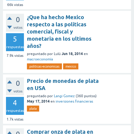
66k
vistas
¿Que ha hecho Mexico
0
respecto a las politicas
votos
comercial, fiscal y
5
monetaria en los ultimos
años?
respuestas
Jun 18, 2014
preguntado
por
Lulú
en
7.9k
vistas
macroeconomía
politicas-economicas
mexico
Precio de monedas de plata
0
en USA
votos
preguntado
por
Langi Gomez
(
360
puntos)
4
May 17, 2014
en
inversiones financieras
plata
respuestas
1.7k
vistas
Comprar onza de plata en