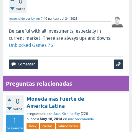
0
votos
respondido
por
Lynnn
(
140
puntos)
Jul 24, 2025
Be careful with all investments, especially in
current market. There are always ups and downs.
Unblocked Games 76
Preguntas relacionadas
Moneda mas fuerte de
0
America Latina
votos
preguntado
por
Juan Kichilloffky
(
220
1
May 18, 2014
puntos)
en
macroeconomía
forex
divisas
latinoamerica
respuesta