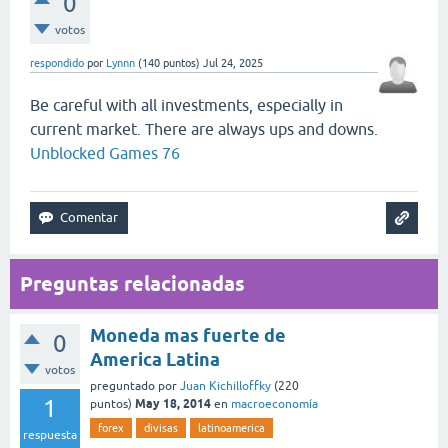
0
votos
respondido
por
Lynnn
(
140
puntos)
Jul 24, 2025
Be careful with all investments, especially in
current market. There are always ups and downs.
Unblocked Games 76
Preguntas relacionadas
Moneda mas fuerte de
0
America Latina
votos
preguntado
por
Juan Kichilloffky
(
220
1
May 18, 2014
puntos)
en
macroeconomía
forex
divisas
latinoamerica
respuesta