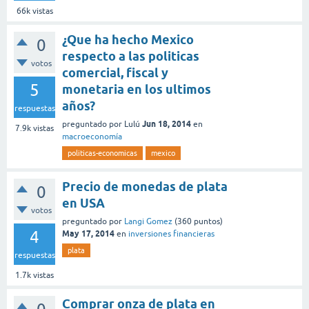
66k
vistas
¿Que ha hecho Mexico
0
respecto a las politicas
votos
comercial, fiscal y
5
monetaria en los ultimos
años?
respuestas
Jun 18, 2014
preguntado
por
Lulú
en
7.9k
vistas
macroeconomía
politicas-economicas
mexico
Precio de monedas de plata
0
en USA
votos
preguntado
por
Langi Gomez
(
360
puntos)
4
May 17, 2014
en
inversiones financieras
plata
respuestas
1.7k
vistas
Comprar onza de plata en