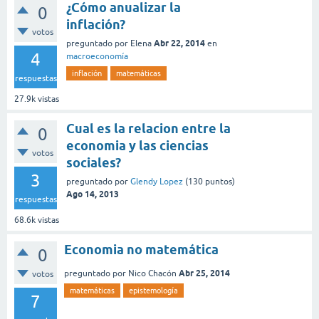
¿Cómo anualizar la
0
inflación?
votos
Abr 22, 2014
preguntado
por
Elena
en
4
macroeconomía
inflación
matemáticas
respuestas
27.9k
vistas
Cual es la relacion entre la
0
economia y las ciencias
votos
sociales?
3
preguntado
por
Glendy Lopez
(
130
puntos)
Ago 14, 2013
respuestas
68.6k
vistas
Economia no matemática
0
Abr 25, 2014
preguntado
por
Nico Chacón
votos
matemáticas
epistemología
7