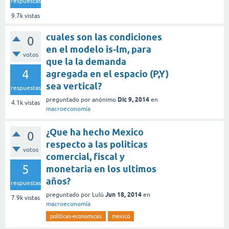
respuestas
9.7k
vistas
cuales son las condiciones
0
en el modelo is-lm, para
votos
que la la demanda
4
agregada en el espacio (P,Y)
sea vertical?
respuestas
Dic 9, 2014
preguntado
por
anónimo
en
4.1k
vistas
macroeconomía
¿Que ha hecho Mexico
0
respecto a las politicas
votos
comercial, fiscal y
5
monetaria en los ultimos
años?
respuestas
Jun 18, 2014
preguntado
por
Lulú
en
7.9k
vistas
macroeconomía
politicas-economicas
mexico