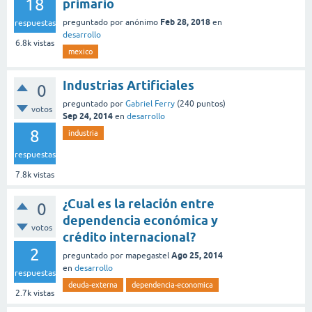
18
primario
Feb 28, 2018
preguntado
por
anónimo
en
respuestas
desarrollo
6.8k
vistas
mexico
Industrias Artificiales
0
preguntado
por
Gabriel Ferry
(
240
puntos)
votos
Sep 24, 2014
en
desarrollo
8
industria
respuestas
7.8k
vistas
¿Cual es la relación entre
0
dependencia económica y
votos
crédito internacional?
2
Ago 25, 2014
preguntado
por
mapegastel
en
desarrollo
respuestas
deuda-externa
dependencia-economica
2.7k
vistas