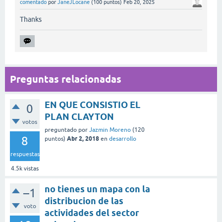
comentado
por
JaneJLocane
(
100
puntos)
Feb 20, 2025
Thanks
Preguntas relacionadas
EN QUE CONSISTIO EL
0
PLAN CLAYTON
votos
preguntado
por
Jazmin Moreno
(
120
8
Abr 2, 2018
puntos)
en
desarrollo
respuestas
4.5k
vistas
no tienes un mapa con la
–1
distribucion de las
voto
actividades del sector