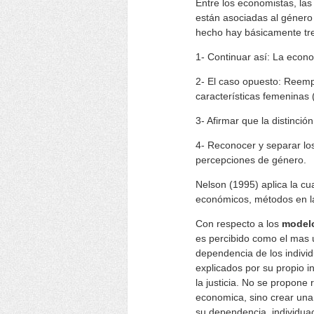
Entre los economistas, las
están asociadas al género
hecho hay básicamente tre
1- Continuar así: La econo
2- El caso opuesto: Reempl
características femeninas (a
3- Afirmar que la distinció
4- Reconocer y separar los 
percepciones de género.
Nelson (1995) aplica la c
económicos, métodos en l
Con respecto a los
model
es percibido como el mas ú
dependencia de los indivi
explicados por su propio 
la justicia. No se propon
economica, sino crear un
su dependencia, individuaci