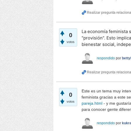
La economía feminista
0
"provisión". Esto implic
votos
bienestar social, indep
respondido
por
betty
Este es un tema muy inter
0
feminista gracias a este se
votos
pareja.html
- y me gustaría
para conocer gente diferen
respondido
por
kukr