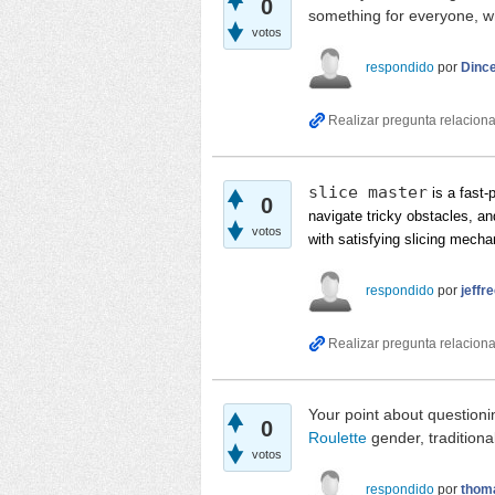
0
something for everyone, wh
votos
respondido
por
Dinc
slice master
is a fast-
0
navigate tricky obstacles, and
votos
with satisfying slicing mech
respondido
por
jeffr
Your point about questioni
0
Roulette
gender, traditiona
votos
respondido
por
thom