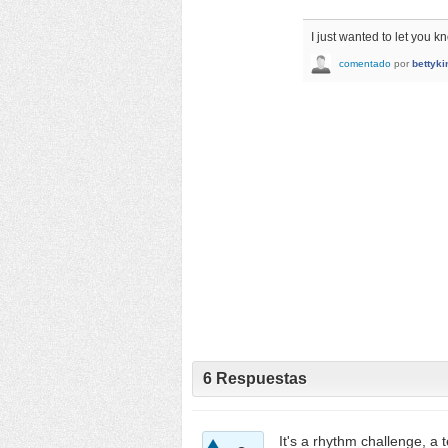
I just wanted to let you k
comentado
por
bettyki
6
Respuestas
It's a rhythm challenge, a t