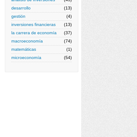
desarrollo
(13)
gestión
(4)
inversiones financieras
(13)
la carrera de economía
(37)
macroeconomía
(74)
matemáticas
(1)
microeconomía
(54)