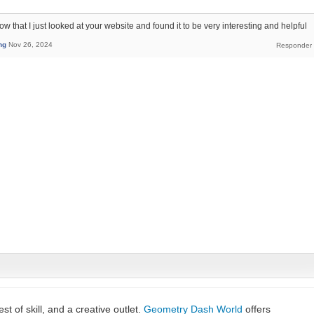
now that I just looked at your website and found it to be very interesting and helpful
ng
Nov 26, 2024
est of skill, and a creative outlet.
Geometry Dash World
offers