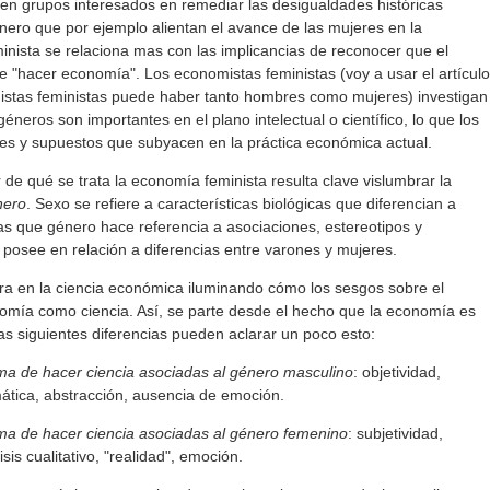
ten grupos interesados en remediar las desigualdades históricas
nero que por ejemplo alientan el avance de las mujeres en la
inista se relaciona mas con las implicancias de reconocer que el
e "hacer economía". Los economistas feministas (voy a usar el artículo
stas feministas puede haber tanto hombres como mujeres) investigan
neros son importantes en el plano intelectual o científico, lo que los
ores y supuestos que subyacen en la práctica económica actual.
e qué se trata la economía feminista resulta clave vislumbrar la
nero
. Sexo se refiere a características biológicas que diferencian a
as que género hace referencia a asociaciones, estereotipos y
posee en relación a diferencias entre varones y mujeres.
ra en la ciencia económica iluminando cómo los sesgos sobre el
nomía como ciencia. Así, se parte desde el hecho que la economía es
as siguientes diferencias pueden aclarar un poco esto:
rma de hacer ciencia asociadas al género masculino
: objetividad,
ática, abstracción, ausencia de emoción.
rma de hacer ciencia asociadas al género femenino
: subjetividad,
sis cualitativo, "realidad", emoción.