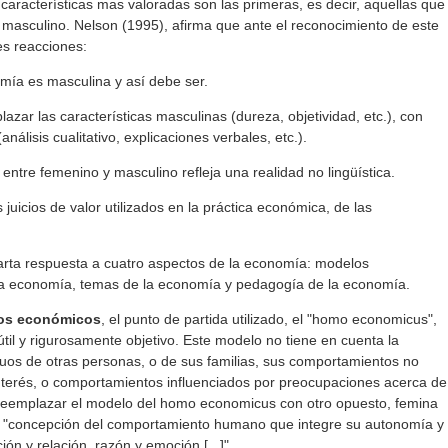
 características mas valoradas son las primeras, es decir, aquellas que
 masculino. Nelson (1995), afirma que ante el reconocimiento de este
s reacciones:
mía es masculina y así debe ser.
azar las características masculinas (dureza, objetividad, etc.), con
nálisis cualitativo, explicaciones verbales, etc.).
n entre femenino y masculino refleja una realidad no lingüística.
juicios de valor utilizados en la práctica económica, de las
uarta respuesta a cuatro aspectos de la economía: modelos
a economía, temas de la economía y pedagogía de la economía.
os económicos
, el punto de partida utilizado, el "homo economicus",
til y rigurosamente objetivo. Este modelo no tiene en cuenta la
duos de otras personas, o de sus familias, sus comportamientos no
interés, o comportamientos influenciados por preocupaciones acerca de
e reemplazar el modelo del homo economicus con otro opuesto, femina
a "concepción del comportamiento humano que integre su autonomía y
ón y relación, razón y emoción [...]".