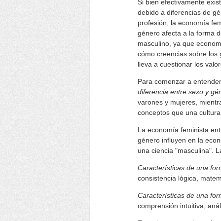
Si bien efectivamente exis
debido a diferencias de gé
profesión, la economía fem
género afecta a la forma d
masculino, ya que economi
cómo creencias sobre los gé
lleva a cuestionar los val
Para comenzar a entender d
diferencia entre sexo y gé
varones y mujeres, mientr
conceptos que una cultura 
La economía feminista ent
género influyen en la eco
una ciencia "masculina". L
Características de una fo
consistencia lógica, matem
Características de una fo
comprensión intuitiva, análi