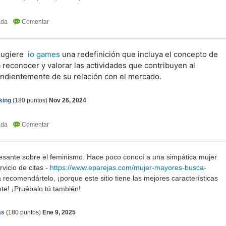
 sugiere
io games
una redefinición que incluya el concepto de
a reconocer y valorar las actividades que contribuyen al
endientemente de su relación con el mercado.
king
(
180
puntos)
Nov 26, 2024
esante sobre el feminismo. Hace poco conocí a una simpática mujer
rvicio de citas -
https://www.eparejas.com/mujer-mayores-busca-
 recomendártelo, ¡porque este sitio tiene las mejores características
te! ¡Pruébalo tú también!
as
(
180
puntos)
Ene 9, 2025