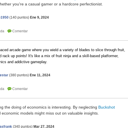
ether you're a casual gamer or a hardcore perfectionist.
e1950
(
140
puntos)
Ene 9, 2024
paced arcade game where you wield a variety of blades to slice through fruit,
 rack up points! It's like a mix of fruit ninja and a skill-based platformer,
anics and addictive gameplay.
eestar
(
380
puntos)
Ene 11, 2024
ng the doing of economics is interesting. By neglecting
Buckshot
l economic models might miss out on valuable insights.
asfrank
(
340
puntos)
Mar 27, 2024