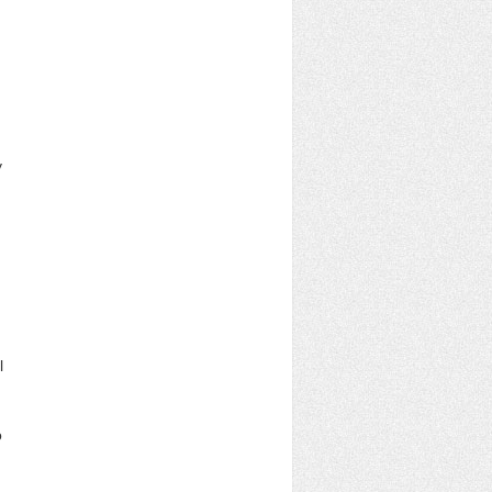
y
,
l
o