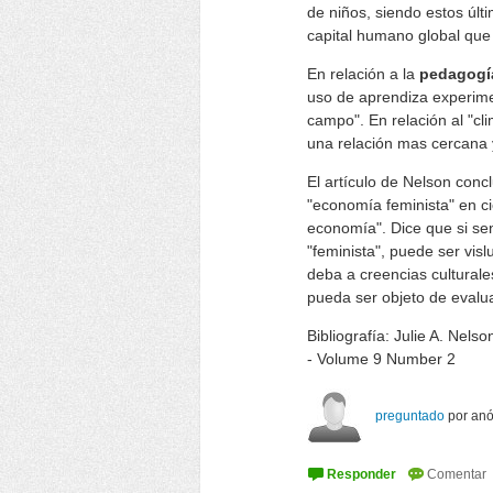
de niños, siendo estos úl
capital humano global que
En relación a la
pedagog
uso de aprendiza experimen
campo". En relación al "cli
una relación mas cercana y
El artículo de Nelson con
"economía feminista" en c
economía". Dice que si se
"feminista", puede ser vi
deba a creencias culturale
pueda ser objeto de evalu
Bibliografía: Julie A. Nel
- Volume 9 Number 2
preguntado
por
an