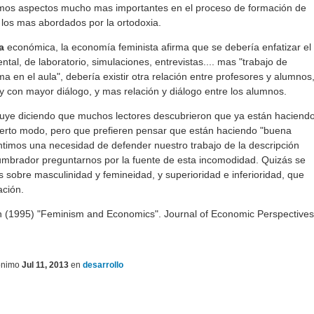
timos aspectos mucho mas importantes en el proceso de formación de
 los mas abordados por la ortodoxia.
ía
económica, la economía feminista afirma que se debería enfatizar el
tal, de laboratorio, simulaciones, entrevistas.... mas "trabajo de
ma en el aula", debería existir otra relación entre profesores y alumnos
 con mayor diálogo, y mas relación y diálogo entre los alumnos.
cluye diciendo que muchos lectores descubrieron que ya están haciend
ierto modo, pero que prefieren pensar que están haciendo "buena
ntimos una necesidad de defender nuestro trabajo de la descripción
slumbrador preguntarnos por la fuente de esta incomodidad. Quizás se
s sobre masculinidad y femineidad, y superioridad e inferioridad, que
ación.
son (1995) "Feminism and Economics". Journal of Economic Perspectives
ónimo
Jul 11, 2013
en
desarrollo