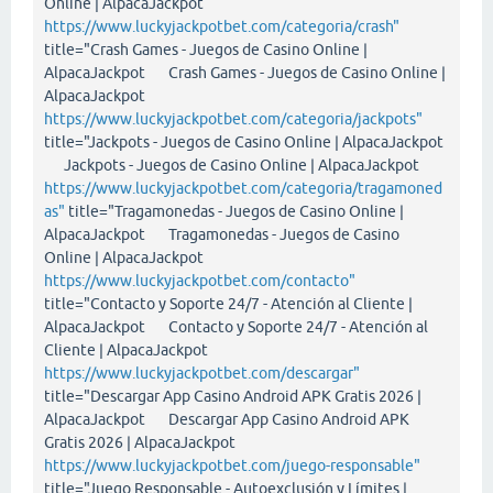
Online | AlpacaJackpot
https://www.luckyjackpotbet.com/categoria/crash"
title="Crash Games - Juegos de Casino Online |
AlpacaJackpot Crash Games - Juegos de Casino Online |
AlpacaJackpot
https://www.luckyjackpotbet.com/categoria/jackpots"
title="Jackpots - Juegos de Casino Online | AlpacaJackpot
Jackpots - Juegos de Casino Online | AlpacaJackpot
https://www.luckyjackpotbet.com/categoria/tragamoned
as"
title="Tragamonedas - Juegos de Casino Online |
AlpacaJackpot Tragamonedas - Juegos de Casino
Online | AlpacaJackpot
https://www.luckyjackpotbet.com/contacto"
title="Contacto y Soporte 24/7 - Atención al Cliente |
AlpacaJackpot Contacto y Soporte 24/7 - Atención al
Cliente | AlpacaJackpot
https://www.luckyjackpotbet.com/descargar"
title="Descargar App Casino Android APK Gratis 2026 |
AlpacaJackpot Descargar App Casino Android APK
Gratis 2026 | AlpacaJackpot
https://www.luckyjackpotbet.com/juego-responsable"
title="Juego Responsable - Autoexclusión y Límites |