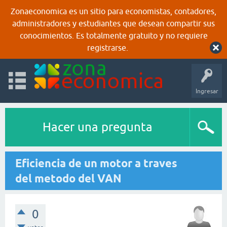
Zonaeconomica es un sitio para economistas, contadores,
administradores y estudiantes que desean compartir sus
conocimientos. Es totalmente gratuito y no requiere
registrarse.
Ingresar
Hacer una pregunta
Eficiencia de un motor a traves
del metodo del VAN
0