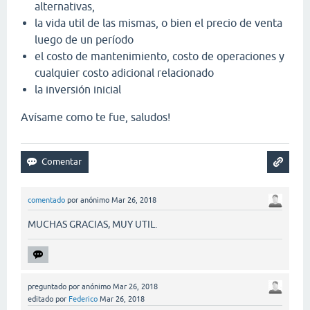
alternativas,
la vida util de las mismas, o bien el precio de venta
luego de un período
el costo de mantenimiento, costo de operaciones y
cualquier costo adicional relacionado
la inversión inicial
Avísame como te fue, saludos!
comentado
por
anónimo
Mar 26, 2018
MUCHAS GRACIAS, MUY UTIL.
preguntado
por
anónimo
Mar 26, 2018
editado
por
Federico
Mar 26, 2018