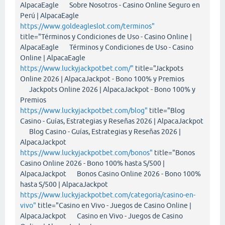
AlpacaEagle Sobre Nosotros - Casino Online Seguro en
Perú | AlpacaEagle
https://www.goldeagleslot.com/terminos"
title="Términos y Condiciones de Uso - Casino Online |
AlpacaEagle Términos y Condiciones de Uso - Casino
Online | AlpacaEagle
https://www.luckyjackpotbet.com/"
title="Jackpots
Online 2026 | AlpacaJackpot - Bono 100% y Premios
Jackpots Online 2026 | AlpacaJackpot - Bono 100% y
Premios
https://www.luckyjackpotbet.com/blog"
title="Blog
Casino - Guías, Estrategias y Reseñas 2026 | AlpacaJackpot
Blog Casino - Guías, Estrategias y Reseñas 2026 |
AlpacaJackpot
https://www.luckyjackpotbet.com/bonos"
title="Bonos
Casino Online 2026 - Bono 100% hasta S/500 |
AlpacaJackpot Bonos Casino Online 2026 - Bono 100%
hasta S/500 | AlpacaJackpot
https://www.luckyjackpotbet.com/categoria/casino-en-
vivo"
title="Casino en Vivo - Juegos de Casino Online |
AlpacaJackpot Casino en Vivo - Juegos de Casino