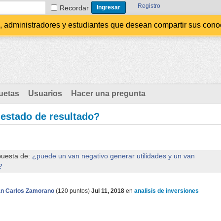
Registro
Recordar
administradores y estudiantes que desean compartir sus conocim
uetas
Usuarios
Hacer una pregunta
 estado de resultado?
puesta de:
¿puede un van negativo generar utilidades y un van
?
n Carlos Zamorano
(
120
puntos)
Jul 11, 2018
en
analisis de inversiones