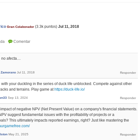
rico
(
3.3k
puntos)
Jul 11, 2018
Gran Colaborador
no afecta....
s Zamorano
Jul 11, 2018
 with your duckling in the series of duck life unblocked. Compete against other
tracks and terrains. Play game at
https://duck-life.io/
own33
Sep 13, 2024
he impact of negative NPV (Net Present Value) on a company's financial statements.
PV suggest fundamental issues with the profitability of projects or a
als? This ultimately impacts reported earnings, right? Just like mastering the
saurgamefree.com/
lston
May 21, 2025