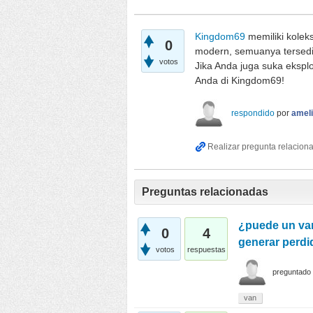
Kingdom69
memiliki koleks
0
modern, semuanya tersedia
votos
Jika Anda juga suka ekspl
Anda di Kingdom69!
respondido
por
ameli
Preguntas relacionadas
¿puede un van
0
4
generar perd
votos
respuestas
preguntado
van