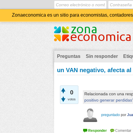
Zonaeconomica es un sitio para economistas, contadores, 
Preguntas
Sin responder
Etiq
un VAN negativo, afecta al
0
Relacionada con una res
votos
positivo generar perdidas
preguntado
por
Jua