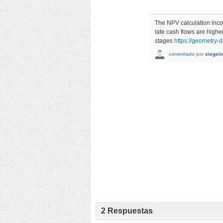
The NPV calculation incor
late cash flows are higher
stages
https://geometry-
comentado
por
siegei
2
Respuestas