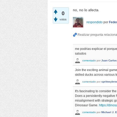
no, no lo afecta
0
votos
respondido
por
Fede
me podrias explicar el porque 
saludos
comentado
por
Juan Carlo
Join the exciting animal game
skilled ducks across various 
comentado
por
spritneybr
It's fascinating to consider t
Does a persistently negative N
misalignment with strategic go
Dinosaur Game.
https://dino
comentado
por
Michael J. E