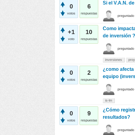
Si el V.A.N. de
0
6
votos
respuestas
preguntado
Como impacta e
+1
10
de inversión 
voto
respuestas
preguntado
inversiones
proy
¿como afecta 
0
2
equipo (inver
votos
respuestas
preguntado
is-lm
¿Cómo registr
0
9
resultados?
votos
respuestas
preguntado