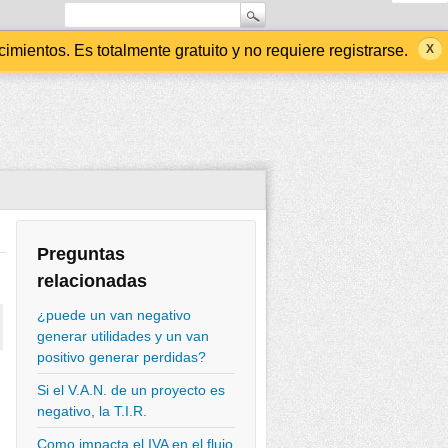
ientos. Es totalmente gratuito y no requiere registrarse.
Preguntas
relacionadas
¿puede un van negativo
generar utilidades y un van
positivo generar perdidas?
Si el V.A.N. de un proyecto es
negativo, la T.I.R.
Como impacta el IVA en el flujo