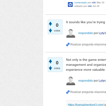
comentado
por
niki
Mar 10
editado
por
niki
Jul 16
It sounds like you're trying
0
votos
respondido
por
Lyly
Not only is the game enter
0
management and organizatio
votos
experience more valuable.
respondido
por
Lylyc
https://lowsadventure3.com/
o