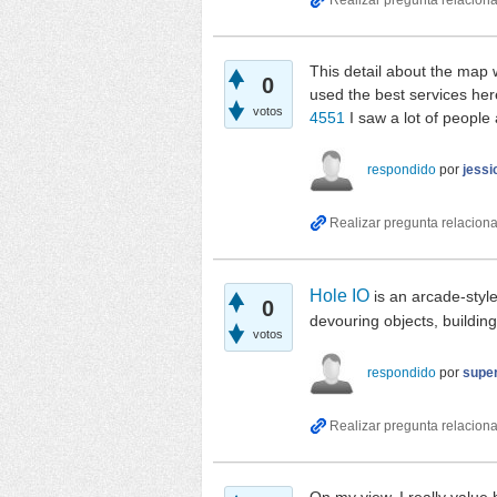
This detail about the map wi
0
used the best services he
votos
4551
I saw a lot of people 
respondido
por
jess
Hole IO
is an arcade-styl
0
devouring objects, buildin
votos
respondido
por
supe