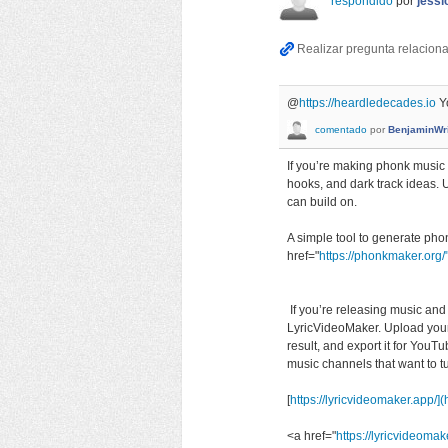
respondido
por
jessi
@
https://heardledecades.io
Yo
comentado
por
BenjaminWr
If you’re making phonk music 
hooks, and dark track ideas. Us
can build on.
A simple tool to generate phon
href="
https://phonkmaker.org/
If you’re releasing music and 
LyricVideoMaker. Upload your 
result, and export it for YouTu
music channels that want to tu
[
https://lyricvideomaker.app/](
<a href="
https://lyricvideomak