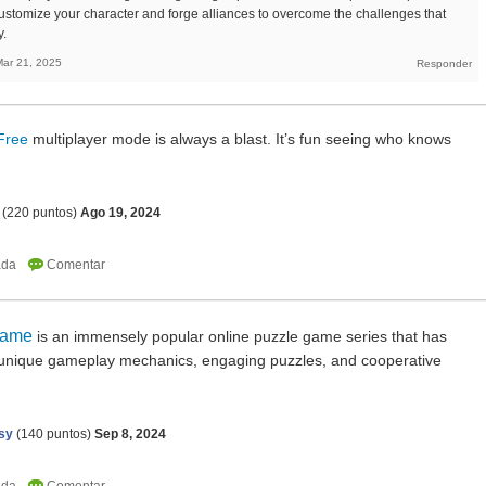
stomize your character and forge alliances to overcome the challenges that
y.
Mar 21, 2025
Free
multiplayer mode is always a blast. It’s fun seeing who knows
(
220
puntos)
Ago 19, 2024
Game
is an immensely popular online puzzle game series that has
ts unique gameplay mechanics, engaging puzzles, and cooperative
sy
(
140
puntos)
Sep 8, 2024