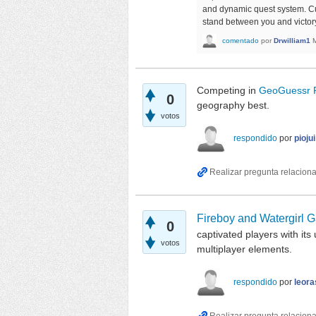
and dynamic quest system. Cu
stand between you and victor
comentado
por
Drwilliam1
Competing in
GeoGuessr 
0
geography best.
votos
respondido
por
piojui
Fireboy and Watergirl 
0
captivated players with i
votos
multiplayer elements.
respondido
por
leora