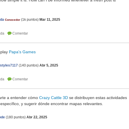
 how simple it is. How can I be informed whenever a fresh post is
nda
(
1k
puntos)
Mar 11, 2025
Conocedor
 play
Papa's Games
styles7117
(
140
puntos)
Abr 5, 2025
arte a entender cómo
Crazy Cattle 3D
se distribuyen estas actividades
s específico, y sugerir dónde encontrar mapas relevantes.
ode
(
180
puntos)
Abr 22, 2025