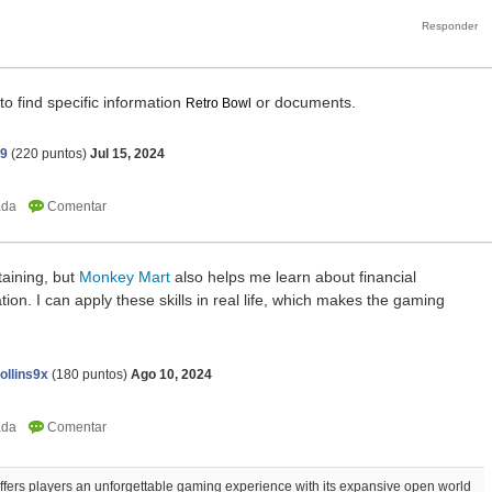
 to find specific information
or documents.
Retro Bowl
19
(
220
puntos)
Jul 15, 2024
taining, but
Monkey Mart
also helps me learn about financial
n. I can apply these skills in real life, which makes the gaming
ollins9x
(
180
puntos)
Ago 10, 2024
ffers players an unforgettable gaming experience with its expansive open world