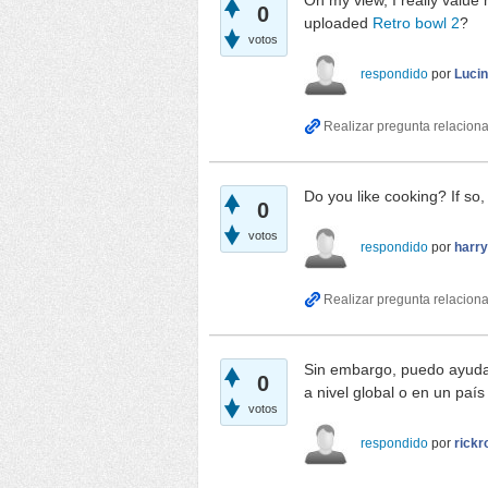
On my view, I really value
0
uploaded
Retro bowl 2
?
votos
respondido
por
Luci
Do you like cooking? If so,
0
votos
respondido
por
harry
Sin embargo, puedo ayud
0
a nivel global o en un paí
votos
respondido
por
rickr