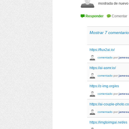
mostrada de nuevo
Mostrar 7 comentario
https://flux2ai.io/
comentado
por
jamesu
https://ai-asmr.io/
comentado
por
jamesu
https://z-img.org/es
comentado
por
jamesu
https://ai-couple-photo.c
comentado
por
jamesu
https://imgtoimgai.net/es