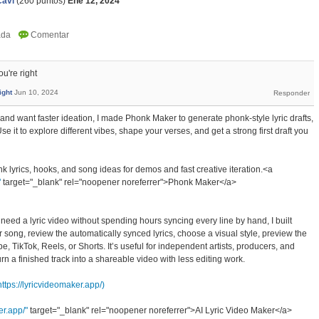
cavi
(
260
puntos)
Ene 12, 2024
u're right
ight
Jun 10, 2024
and want faster ideation, I made Phonk Maker to generate phonk-style lyric drafts,
e it to explore different vibes, shape your verses, and get a strong first draft you
k lyrics, hooks, and song ideas for demos and fast creative iteration.<a
"
target="_blank" rel="noopener noreferrer">Phonk Maker</a>
need a lyric video without spending hours syncing every line by hand, I built
song, review the automatically synced lyrics, choose a visual style, preview the
be, TikTok, Reels, or Shorts. It’s useful for independent artists, producers, and
rn a finished track into a shareable video with less editing work.
https://lyricvideomaker.app/)
er.app/"
target="_blank" rel="noopener noreferrer">AI Lyric Video Maker</a>