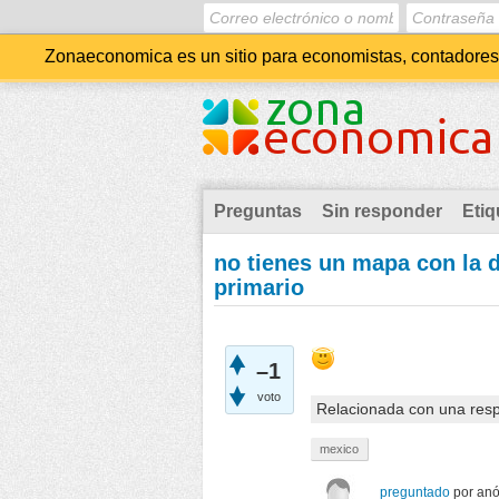
Zonaeconomica es un sitio para economistas, contadores, 
Preguntas
Sin responder
Etiq
no tienes un mapa con la d
primario
–1
voto
Relacionada con una res
mexico
preguntado
por
an