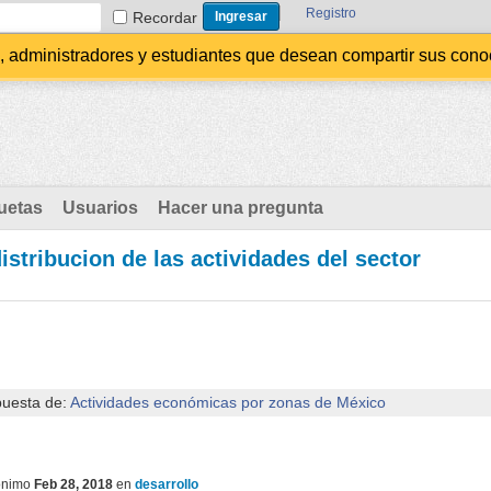
Registro
Recordar
administradores y estudiantes que desean compartir sus conocim
uetas
Usuarios
Hacer una pregunta
istribucion de las actividades del sector
puesta de:
Actividades económicas por zonas de México
ónimo
Feb 28, 2018
en
desarrollo