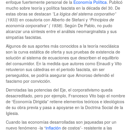
enfoque fuertemente personal de la
Economía Política
. Publicó
mucho sobre teoría y política fascista en la década del 30. De
estas obras se destacan
”La lógica del sistema corporativo”
(1933)
en coautoria con Alberto de Stefani y
“Principios de
economía corporativa” ( 1938)
. Según De Pablo, no pudo
alcanzar una síntesis entre el análisis neomarginalista y sus
simpatías fascistas.
Algunos de sus aportes más conocidos a la teoría neoclásica
son la curva estática de oferta y sus pruebas de existencia de
solución al sistema de ecuaciones que describen el equilibrio
del consumidor. En la medida que autores como Einaudi y Vito
retuvieron sus cátedras en el periodo fascista, sin ser
perseguidos, se podría asegurar que Amoroso defendió el
fascismo por convicción.
Derrotadas las potencias del Eje, el corporativismo queda
desacreditado, pero por ejemplo, Francesco Vito bajo el nombre
de “Economía Dirigida” retiene elementos teóricos e ideológicos
de su obra previa y pasa a apoyarse en la Doctrina Social de la
Iglesia.
Cuando las economías desarrolladas son jaqueadas por un
nuevo fenómeno -la “
inflación
de costos”- resistente a las