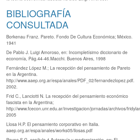
BIBLIOGRAFÍA
CONSULTADA
Borkenau Franz. Pareto. Fondo De Cultura Económica; México.
1941
De Pablo J. Luigi Amoroso, en: Incompletísimo diccionario de
economía, Pág.44-46.Macchi. Buenos Aires, 1998
Fernández López M.; La recepción del pensamiento de Pareto
en la Argentina.
http://www.aaep.org.ar/espa/anales/PDF_02/fernandezlopez.pdf.
2002.
Frid C., Lanciotti N. La recepción del pensamiento económico
fascista en la Argentina;
http://www.fcecon.unr.edu.ar/investigacion/jornadas/archivos/fridylan
2005
Llosa H.P. El pensamiento corporativo en Italia.
aaep.org.ar/espa/anales/works05/llosas.pdf
Payne S.G. capítulo 4 Autarquía y modernización, en: El