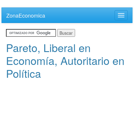
Skip
to
ZonaEconomica
Toggle
main
naviga
content
Pareto, Liberal en
Economía, Autoritario en
Política