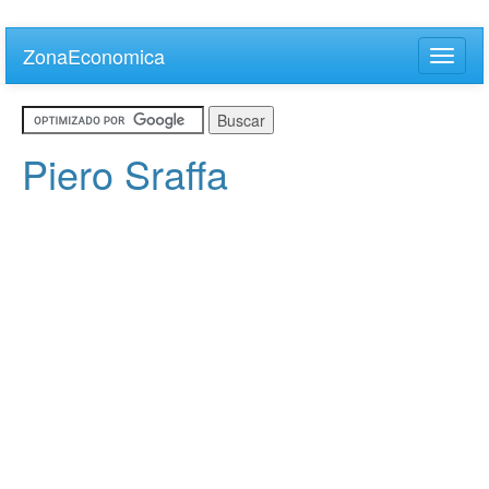
Skip
to
ZonaEconomica
Toggle
main
naviga
content
Piero Sraffa