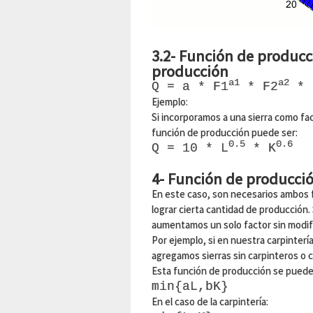
3.2- Función de producc
producción
a1
a2
Q = a * F1
* F2
* 
Ejemplo:
Si incorporamos a una sierra como fac
función de producción puede ser:
0.5
0.6
Q = 10 * L
* K
4- Función de producció
En este caso, son necesarios ambos 
lograr cierta cantidad de producción. 
aumentamos un solo factor sin modifi
Por ejemplo, si en nuestra carpintería
agregamos sierras sin carpinteros o ca
Esta función de producción se puede
min{aL,bK}
En el caso de la carpintería: