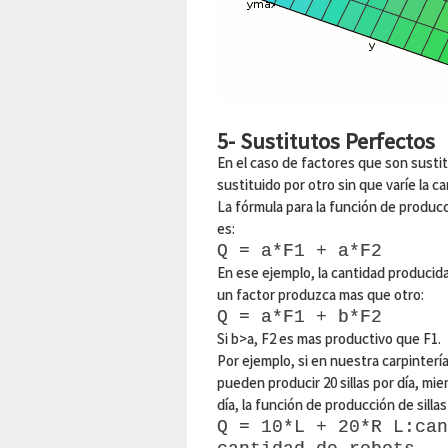
5- Sustitutos Perfectos
En el caso de factores que son susti
sustituido por otro sin que varíe la c
La fórmula para la función de produc
es:
Q = a*F1 + a*F2
En ese ejemplo, la cantidad producid
un factor produzca mas que otro:
Q = a*F1 + b*F2
Si b>a, F2 es mas productivo que F1.
Por ejemplo, si en nuestra carpinterí
pueden producir 20 sillas por día, mie
día, la función de producción de sillas 
Q = 10*L + 20*R L:can