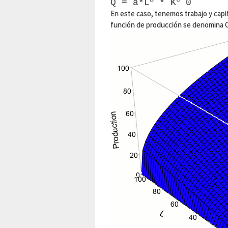
Q = a*L
* K
0
En este caso, tenemos trabajo y capi
función de producción se denomina Co