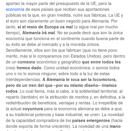
aportan la mayor parte del presupuesto de la UE, pero la
economía
de esos países que reciben sus aportaciones
públicas es la que, en gran medida, nutre sus fábricas. La UE y
el euro son claramente un buen negocio para Alemania. Por
tanto,
si el resto de Europa va mal
(o sigue mal por mucho
tiempo),
Alemania irá mal
. No se puede decir que son la única
economía que funciona en el continente cuando buena parte de
su éxito se debe al mercado y a la moneda únicos.
Sencillamente, ellos son los que fabrican (que no tiene poco
merito, más si lo comparamos con Estados Unidos), pero dentro
de un
contexto
económico y geográfico
que entre todos les
(nos)
hemos dado
. Como unidad económica, o somos todos
uno o no lo somos ninguno; sobre todo a la luz de estas
interdependencias.
A Alemania le toca ser la locomotora,
pero de un tren del que –por su mismo diseño– tiramos
todos
. Lo cual llama, más si cabe, a la solidaridad territorial, al
reparto (también) en la atribución de meritos y, en definitiva, a la
redistribución de beneficios, ventajas y rentas. Lo irrepetible de
la actual
coyuntura
para la economía alemana se debe a que,
a su tradicional potencia y base industrial, se unen: La novedad
de la capacidad compradora de los
países emergentes
(hacia
donde exporta de forma creciente). La novedad de una
mano