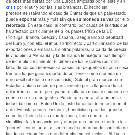
de obra
más barata por una Europa ampliada por el este y en
crisis
por el sur y por las islas británicas. El hecho sin
precedente (salvando el caso de China) de que un país/estado
puede
exportar
más y más
sin que su moneda se vea
por ello
reforzada
. En este caso, al contrario, por causa de la crisis que
ha afectado particularmente a los países PIGS de la UE
(Portugal, Irlanda, Grecia y España), asegurando la debilidad
del Euro y, con ello, el impulso ‘indirecto y particularísimo’ de las
exportaciones alemanas. En otras palabras, la caída de Grecia
le vino bien a Alemania, y la de Irlanda le asegura más tiempo
de increíble crecimiento. El dinero de los rescates (por otro
lado, deuda con intereses) a países tan pequeños es poca cosa
frente a lo que gana exportando por tener como moneda un
euro débil (el efecto de esas crisis). Sólo el gran mercado de
Estados Unidos se pierde parcialmente por la flaqueza de su
dólar frente al euro, pero ya no resulta tan necesario cuando se
cuenta con los emergentes. Puede que ahora, otra potencia
industrial como el Reino Unido, esté lamentando no estar en el
euro. En esta primera instancia, beneficioso para los grandes
como facilitador de las exportaciones, tanto dentro –al
simplificar las transacciones y otorgar una moneda fuerte a los
‘pobres’– como fuera –al ser la media o marcha del conjunto de
las doce economías la que determina su cotización–. Ahí va la