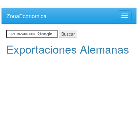
Skip
to
ZonaEconomica
Toggle
main
naviga
content
Exportaciones Alemanas