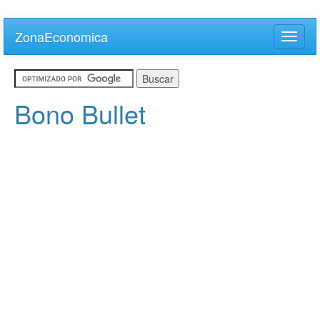
Skip
to
ZonaEconomica
Toggle
main
naviga
content
Bono Bullet