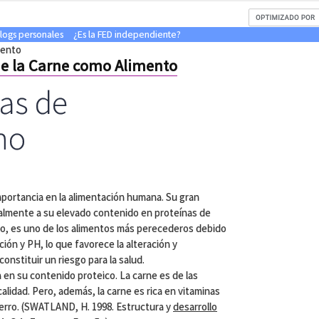
blogs personales
¿Es la FED independiente?
mento
de la Carne como Alimento
cas de
mo
mportancia en la alimentación humana. Su gran
almente a su elevado contenido en proteínas de
lado, es uno de los alimentos más perecederos debido
ción y PH, lo que favorece la alteración y
nstituir un riesgo para la salud.
ra en su contenido proteico. La carne es de las
alidad. Pero, además, la carne es rica en vitaminas
ierro. (SWATLAND, H. 1998. Estructura y
desarrollo