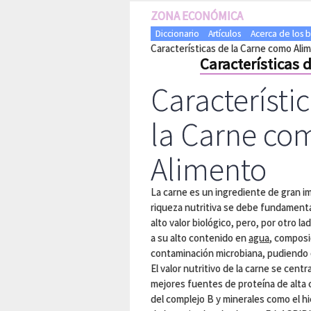
ZONA ECONÓMICA
Diccionario
Artículos
Acerca de los 
Características de la Carne como Ali
Características 
Característi
la Carne co
Alimento
La carne es un ingrediente de gran i
riqueza nutritiva se debe fundament
alto valor biológico, pero, por otro 
a su alto contenido en
agua
, composi
contaminación microbiana, pudiendo co
El valor nutritivo de la carne se cent
mejores fuentes de proteína de alta c
del complejo B y minerales como el h