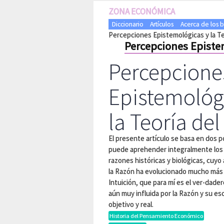
ZONA ECONÓMICA
Diccionario
Artículos
Acerca de los 
Percepciones Epistemológicas y la Teo
Percepciones Epistem
Percepcione
Epistemológ
la Teoría del
El presente artículo se basa en dos 
puede aprehender integralmente los 
razones históricas y biológicas, cuyo 
la Razón ha evolucionado mucho más q
Intuición, que para mí es el ver-dade
aún muy influida por la Razón y su e
objetivo y real.
Historia del Pensamiento Económico