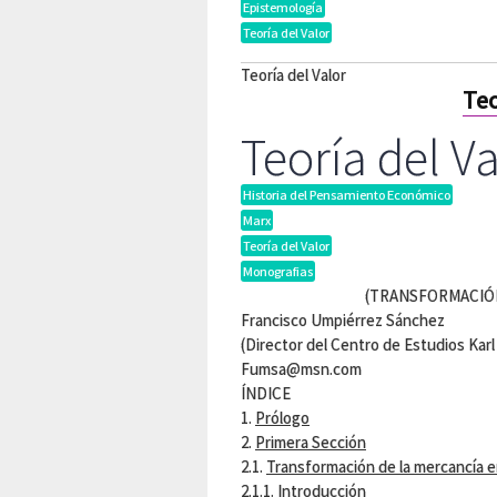
Epistemología
Teoría del Valor
Teoría del Valor
Teo
Teoría del Va
Historia del Pensamiento Económico
Marx
Teoría del Valor
Monografias
(TRANSFORMACIÓN
Francisco Umpiérrez Sánchez
(Director del Centro de Estudios Karl
Fumsa@msn.com
ÍNDICE
1.
Prólogo
2.
Primera Sección
2.1.
Transformación de la mercancía en
2.1.1.
Introducción